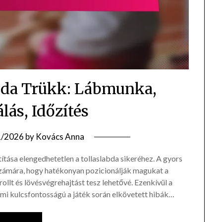
bda Trükk: Lábmunka,
lás, Időzítés
1/2026
by
Kovács Anna
títása elengedhetetlen a tollaslabda sikeréhez. A gyors
számára, hogy hatékonyan pozicionálják magukat a
ollt és lövésvégrehajtást tesz lehetővé. Ezenkívül a
 ami kulcsfontosságú a játék során elkövetett hibák…