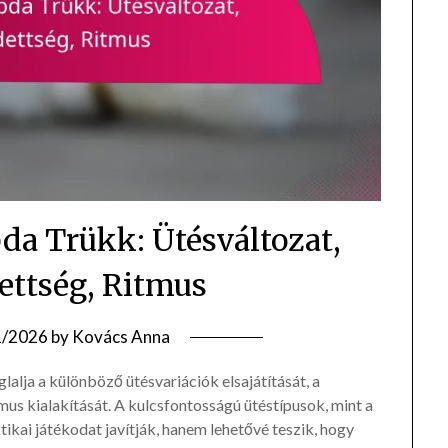
bda Trükk: Ütésváltozat,
dettség, Ritmus
1/2026
by
Kovács Anna
alja a különböző ütésvariációk elsajátítását, a
mus kialakítását. A kulcsfontosságú ütéstípusok, mint a
ikai játékodat javítják, hanem lehetővé teszik, hogy