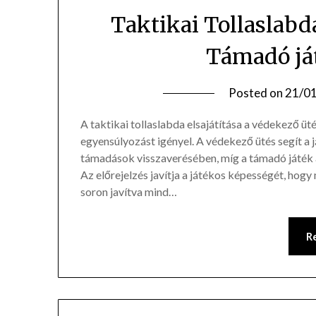
Taktikai Tollaslabd
Támadó ját
Posted on
21/0
A taktikai tollaslabda elsajátítása a védekező üt
egyensúlyozást igényel. A védekező ütés segít a 
támadások visszaverésében, míg a támadó játék a
Az előrejelzés javítja a játékos képességét, hogy
soron javítva mind…
R