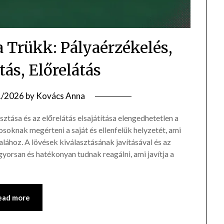
a Trükk: Pályaérzékelés,
tás, Előrelátás
1/2026
by
Kovács Anna
sztása és az előrelátás elsajátítása elengedhetetlen a
kosoknak megérteni a saját és ellenfelük helyzetét, ami
lához. A lövések kiválasztásának javításával és az
gyorsan és hatékonyan tudnak reagálni, ami javítja a
ead more