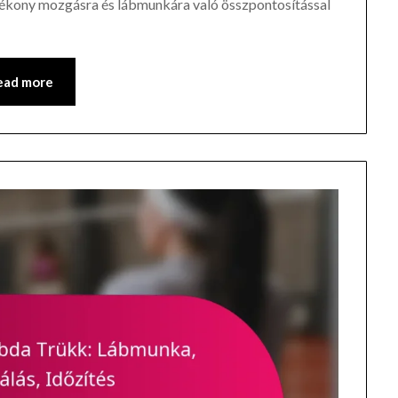
hatékony mozgásra és lábmunkára való összpontosítással
ead more