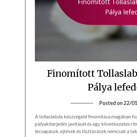
Finomított Tollasla
Pálya lefe
Posted on
22/0
A tollaslabda készségeid finomítása magában fogl
pályakiterjedés javítását és egy következetes rit
lecsapások, ejtések és tisztázások nemcsak a takt