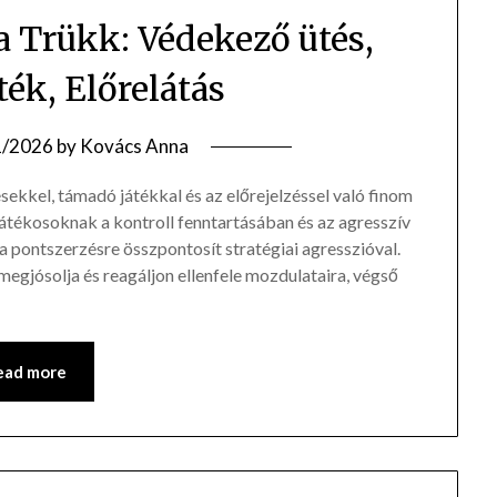
a Trükk: Védekező ütés,
ék, Előrelátás
1/2026
by
Kovács Anna
ésekkel, támadó játékkal és az előrejelzéssel való finom
játékosoknak a kontroll fenntartásában és az agresszív
 pontszerzésre összpontosít stratégiai agresszióval.
 megjósolja és reagáljon ellenfele mozdulataira, végső
ead more