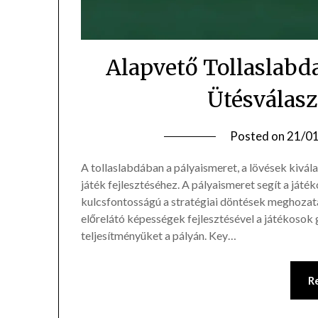
Alapvető Tollaslabd
Ütésválasz
Posted on
21/0
A tollaslabdában a pályaismeret, a lövések kivála
játék fejlesztéséhez. A pályaismeret segít a játé
kulcsfontosságú a stratégiai döntések meghozata
előrelátó képességek fejlesztésével a játékosok 
teljesítményüket a pályán. Key…
R