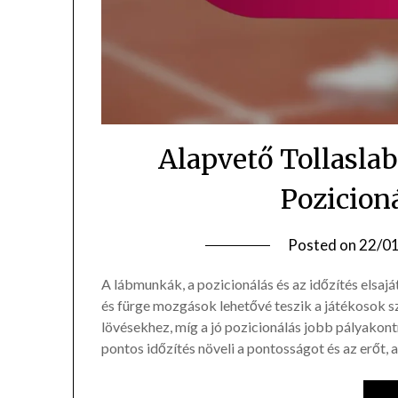
Alapvető Tollasla
Pozicioná
Posted on
22/0
A lábmunkák, a pozicionálás és az időzítés elsajá
és fürge mozgások lehetővé teszik a játékosok 
lövésekhez, míg a jó pozicionálás jobb pályakontr
pontos időzítés növeli a pontosságot és az erőt,