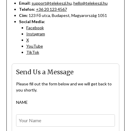
Email:
support@telekeszi.hu
,
hello@telekeszi.hu
Telefon:
+36 20 123 4567
Cím:
123 Fő utca, Budapest, Magyarország 1051
Social Media:
Facebook
Instagram
X
YouTube
TikTok
Send Us a Message
Please fill out the form below and we will get back to
you shortly.
NAME