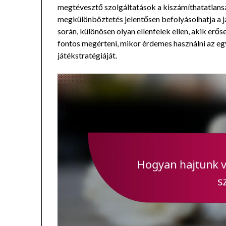
megtévesztő szolgáltatások a kiszámíthatatlanság
megkülönböztetés jelentősen befolyásolhatja a 
során, különösen olyan ellenfelek ellen, akik erő
fontos megérteni, mikor érdemes használni az egy
játékstratégiáját.