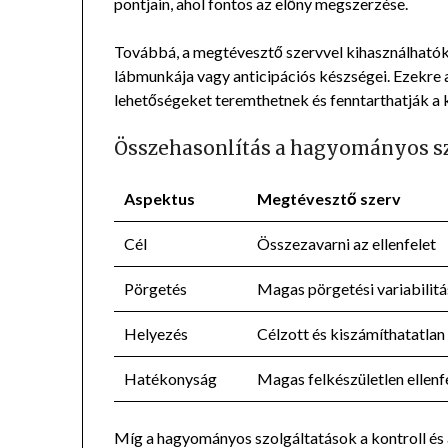
pontjain, ahol fontos az előny megszerzése.
Továbbá, a megtévesztő szervvel kihasználhatók 
lábmunkája vagy anticipációs készségei. Ezekre 
lehetőségeket teremthetnek és fenntarthatják a kon
Összehasonlítás a hagyományos s
Aspektus
Megtévesztő szerv
Cél
Összezavarni az ellenfelet
Pörgetés
Magas pörgetési variabilitá
Helyezés
Célzott és kiszámíthatatlan
Hatékonyság
Magas felkészületlen ellenfe
Míg a hagyományos szolgáltatások a kontroll és