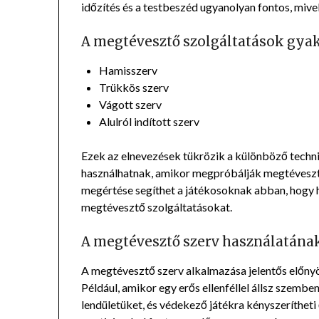
időzítés és a testbeszéd ugyanolyan fontos, mive
A megtévesztő szolgáltatások gyak
Hamisszerv
Trükkös szerv
Vágott szerv
Alulról indított szerv
Ezek az elnevezések tükrözik a különböző techni
használhatnak, amikor megpróbálják megtéveszten
megértése segíthet a játékosoknak abban, hogy 
megtévesztő szolgáltatásokat.
A megtévesztő szerv használatának
A megtévesztő szerv alkalmazása jelentős előn
Például, amikor egy erős ellenféllel állsz szembe
lendületüket, és védekező játékra kényszerítheti 