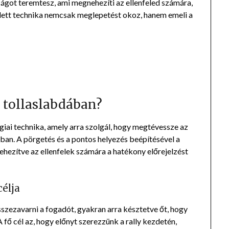
ágot teremtesz, ami megnehezíti az ellenfeled számára,
ejlett technika nemcsak meglepetést okoz, hanem emeli a
a tollaslabdában?
iai technika, amely arra szolgál, hogy megtévessze az
atban. A pörgetés és a pontos helyezés beépítésével a
ezítve az ellenfelek számára a hatékony előrejelzést
célja
szezavarni a fogadót, gyakran arra késztetve őt, hogy
 fő cél az, hogy előnyt szerezzünk a rally kezdetén,