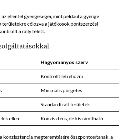
az ellenfél gyengeségei, mint például a gyenge
a területekre célozva a játékosok pontszerzési
trollt a rally felett.
zolgáltatásokkal
Hagyományos szerv
Kontrollt létrehozni
s
Minimális pörgetés
Standardizált területek
lek ellen
Konzisztens, de kiszámítható
 a konzisztencia megteremtésére összpontosítanak, a