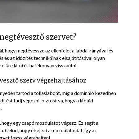
megtévesztő szervet?
l, hogy megtévessze az ellenfelet a labda irányával és
 és az időzítés technikáinak elsajátításával olyan
előre látni és hatékonyan visszaütni.
vesztő szerv végrehajtásához
yedén tartod a tollaslabdát, míg a domináló kezedben
dítést tudj végezni, biztosítva, hogy a lábaid
.
t, hogy egy csapó mozdulatot végezz. Ez segít a
. Célod, hogy elrejtsd a mozdulataidat, így az
ervet fogsz végrehajtani.