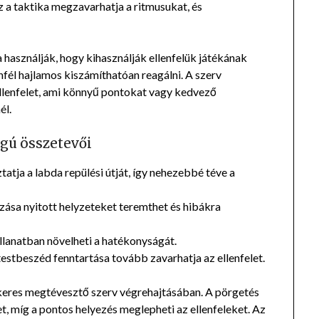
z a taktika megzavarhatja a ritmusukat, és
használják, hogy kihasználják ellenfelük játékának
enfél hajlamos kiszámíthatóan reagálni. A szerv
ellenfelet, ami könnyű pontokat vagy kedvező
él.
gú összetevői
tja a labda repülési útját, így nehezebbé téve a
lzása nyitott helyzeteket teremthet és hibákra
llanatban növelheti a hatékonyságát.
stbeszéd fenntartása tovább zavarhatja az ellenfelet.
ikeres megtévesztő szerv végrehajtásában. A pörgetés
, míg a pontos helyezés meglepheti az ellenfeleket. Az