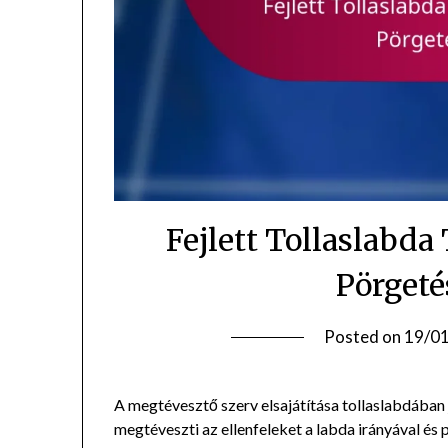
Fejlett Tollaslabda
Pörgeté
Posted on
19/0
A megtévesztő szerv elsajátítása tollaslabdában j
megtéveszti az ellenfeleket a labda irányával é