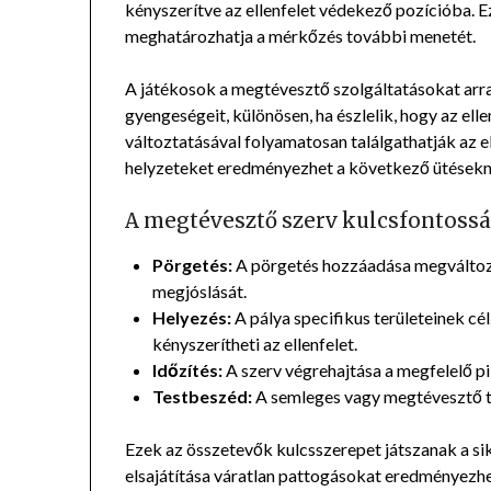
kényszerítve az ellenfelet védekező pozícióba. E
meghatározhatja a mérkőzés további menetét.
A játékosok a megtévesztő szolgáltatásokat arra 
gyengeségeit, különösen, ha észlelik, hogy az ell
változtatásával folyamatosan találgathatják az 
helyzeteket eredményezhet a következő ütésekn
A megtévesztő szerv kulcsfontossá
Pörgetés:
A pörgetés hozzáadása megváltozta
megjóslását.
Helyezés:
A pálya specifikus területeinek cé
kényszerítheti az ellenfelet.
Időzítés:
A szerv végrehajtása a megfelelő pi
Testbeszéd:
A semleges vagy megtévesztő te
Ezek az összetevők kulcsszerepet játszanak a s
elsajátítása váratlan pattogásokat eredményezhet