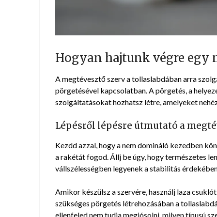
Hogyan hajtunk végre egy 
A megtévesztő szerv a tollaslabdában arra szolgá
pörgetésével kapcsolatban. A pörgetés, a helyezés
szolgáltatásokat hozhatsz létre, amelyeket nehéz 
Lépésről lépésre útmutató a megté
Kezdd azzal, hogy a nem domináló kezedben könn
a rakétát fogod. Állj be úgy, hogy természetes len
vállszélességben legyenek a stabilitás érdekében
Amikor készülsz a szervére, használj laza csukló
szükséges pörgetés létrehozásában a tollaslabdán
ellenfeled nem tudja megjósolni, milyen típusú sz