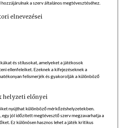
l hozzájárulnak a szerv általános megtévesztéséhez.
ori elnevezései
kákat és stílusokat, amelyeket a játékosok
i ellenfeleiket. Ezeknek a kifejezéseknek a
hatékonyan felismerjék és gyakorolják a különböző
 helyzeti előnyei
yöket nyújthat különböző mérkőzéshelyzetekben.
n, egy jól időzített megtévesztő szerv megzavarhatja a
őket. Ez különösen hasznos lehet a játék kritikus