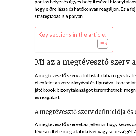
pontos helyezés ügyes beépítésével bizonytalans
hogy előre lássa és hatékonyan reagáljon. Ez a f
stratégiádat is a pályán.
Key sections in the article:
Mi az a megtévesztő szerv 
A megtévesztő szerv a tollaslabdában egy stratég
ellenfelet a szerv irányával és típusával kapcsol
játékosok bizonytalanságot teremthetnek, megneh
és reagálást.
A megtévesztő szerv definíciója és 
A megtévesztő szervet az jellemzi, hogy képes ös
tévesen ítélje meg a labda ívét vagy sebességét. A