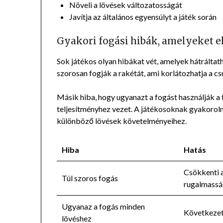
Növeli a lövések változatosságát
Javítja az általános egyensúlyt a játék során
Gyakori fogási hibák, amelyeket el
Sok játékos olyan hibákat vét, amelyek hátráltath
szorosan fogják a rakétát, ami korlátozhatja a c
Másik hiba, hogy ugyanazt a fogást használják a
teljesítményhez vezet. A játékosoknak gyakoroln
különböző lövések követelményeihez.
Hiba
Hatás
Csökkenti 
Túl szoros fogás
rugalmassá
Ugyanaz a fogás minden
Következet
lövéshez