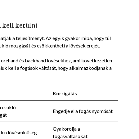
 kell kerülni
atják a teljesítményt. Az egyik gyakori hiba, hogy túl
sukló mozgását és csökkentheti a lövések erejét.
 forehand és backhand lövésekhez, ami következetlen
iuk kell a fogások váltását, hogy alkalmazkodjanak a
Korrigálás
a csukló
Engedje el a fogás nyomását
gát
Gyakorolja a
len lövésminőség
fogásváltásokat