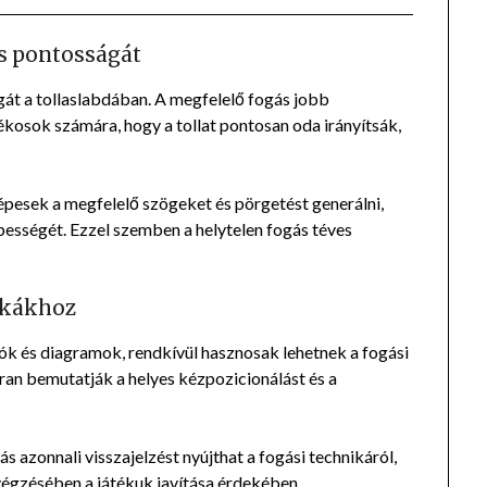
és pontosságát
gát a tollaslabdában. A megfelelő fogás jobb
tékosok számára, hogy a tollat pontosan oda irányítsák,
épesek a megfelelő szögeket és pörgetést generálni,
pességét. Ezzel szemben a helytelen fogás téves
nikákhoz
eók és diagramok, rendkívül hasznosak lehetnek a fogási
ran bemutatják a helyes kézpozicionálást és a
s azonnali visszajelzést nyújthat a fogási technikáról,
végzésében a játékuk javítása érdekében.