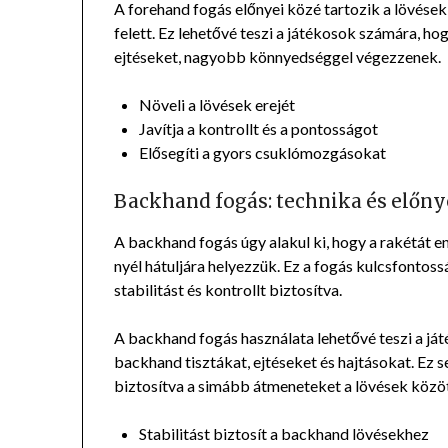
A forehand fogás előnyei közé tartozik a lövések e
felett. Ez lehetővé teszi a játékosok számára, ho
ejtéseket, nagyobb könnyedséggel végezzenek.
Növeli a lövések erejét
Javítja a kontrollt és a pontosságot
Elősegíti a gyors csuklómozgásokat
Backhand fogás: technika és előn
A backhand fogás úgy alakul ki, hogy a rakétát en
nyél hátuljára helyezzük. Ez a fogás kulcsfonto
stabilitást és kontrollt biztosítva.
A backhand fogás használata lehetővé teszi a 
backhand tisztákat, ejtéseket és hajtásokat. Ez s
biztosítva a simább átmeneteket a lövések közöt
Stabilitást biztosít a backhand lövésekhez