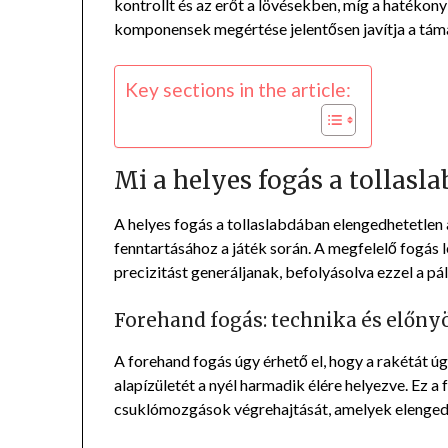
kontrollt és az erőt a lövésekben, míg a hatékony 
komponensek megértése jelentősen javítja a tám
Key sections in the article:
Mi a helyes fogás a tollasl
A helyes fogás a tollaslabdában elengedhetetlen 
fenntartásához a játék során. A megfelelő fogás 
precizitást generáljanak, befolyásolva ezzel a pá
Forehand fogás: technika és előny
A forehand fogás úgy érhető el, hogy a rakétát úg
alapízületét a nyél harmadik élére helyezve. Ez a 
csuklómozgások végrehajtását, amelyek elenged