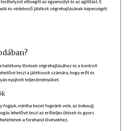
testhelyzet elősegíti az egyensúlyt és az agilitást. E
adó és védekező játékok végrehajtásának képességét.
abdában?
a hatékony lövések végrehajtásához és a kontroll
lehetővé teszi a játékosok számára, hogy erőt és
lyán nyújtott teljesítményüket.
ök
y fogjuk, mintha kezet fognánk vele, az indexujj
fogás lehetővé teszi az erőteljes ütések és gyors
hetetlenek a forehand lövésekhez.