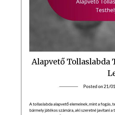
Alapvető Tollaslabda 
L
Posted on
21/0
A tollaslabda alapvető elemeinek, mint a fogás, t
bármely játékos számára, aki szeretné javítani a 