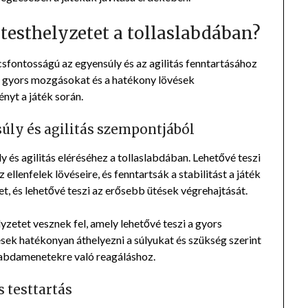
testhelyzetet a tollaslabdában?
csfontosságú az egyensúly és az agilitás fenntartásához
 a gyors mozgásokat és a hatékony lövések
ényt a játék során.
úly és agilitás szempontjából
y és agilitás eléréséhez a tollaslabdában. Lehetővé teszi
llenfelek lövéseire, és fenntartsák a stabilitást a játék
et, és lehetővé teszi az erősebb ütések végrehajtását.
lyzetet vesznek fel, amely lehetővé teszi a gyors
esek hatékonyan áthelyezni a súlyukat és szükség szerint
 labdamenetekre való reagáláshoz.
s testtartás