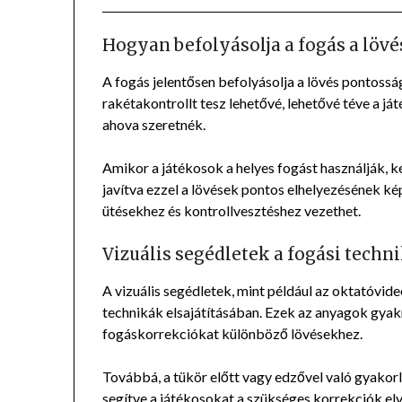
Hogyan befolyásolja a fogás a löv
A fogás jelentősen befolyásolja a lövés pontossá
rakétakontrollt tesz lehetővé, lehetővé téve a já
ahova szeretnék.
Amikor a játékosok a helyes fogást használják, k
javítva ezzel a lövések pontos elhelyezésének ké
ütésekhez és kontrollvesztéshez vezethet.
Vizuális segédletek a fogási tech
A vizuális segédletek, mint például az oktatóvid
technikák elsajátításában. Ezek az anyagok gyak
fogáskorrekciókat különböző lövésekhez.
Továbbá, a tükör előtt vagy edzővel való gyakorlá
segítve a játékosokat a szükséges korrekciók el