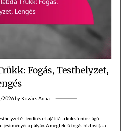
Trükk: Fogás, Testhelyzet,
engés
1/2026
by
Kovács Anna
esthelyzet és lendítés elsajátítása kulcsfontosságú
teljesítményét a pályán. A megfelelő fogás biztosítja a