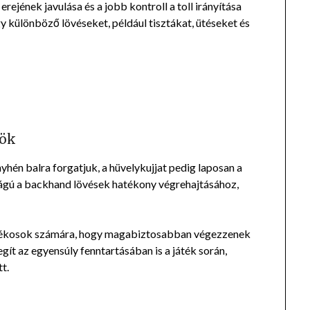
rejének javulása és a jobb kontroll a toll irányítása
gy különböző lövéseket, például tisztákat, ütéseket és
yök
yhén balra forgatjuk, a hüvelykujjat pedig laposan a
sságú a backhand lövések hatékony végrehajtásához,
játékosok számára, hogy magabiztosabban végezzenek
egít az egyensúly fenntartásában is a játék során,
t.