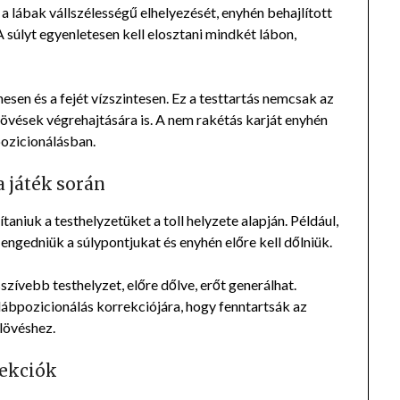
a lábak vállszélességű elhelyezését, enyhén behajlított
 súlyt egyenletesen kell elosztani mindkét lábon,
nesen és a fejét vízszintesen. Ez a testtartás nemcsak az
lövések végrehajtására is. A nem rakétás karját enyhén
pozicionálásban.
 játék során
taniuk a testhelyzetüket a toll helyzete alapján. Például,
 engedniük a súlypontjukat és enyhén előre kell dőlniük.
zívebb testhelyzet, előre dőlve, erőt generálhat.
a lábpozicionálás korrekciójára, hogy fenntartsák az
lövéshez.
rekciók