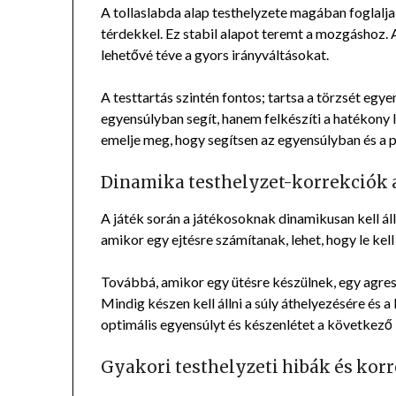
A tollaslabda alap testhelyzete magában foglalja 
térdekkel. Ez stabil alapot teremt a mozgáshoz. A
lehetővé téve a gyors irányváltásokat.
A testtartás szintén fontos; tartsa a törzsét egye
egyensúlyban segít, hanem felkészíti a hatékony 
emelje meg, hogy segítsen az egyensúlyban és a 
Dinamika testhelyzet-korrekciók a
A játék során a játékosoknak dinamikusan kell állí
amikor egy ejtésre számítanak, lehet, hogy le kell
Továbbá, amikor egy ütésre készülnek, egy agress
Mindig készen kell állni a súly áthelyezésére és 
optimális egyensúlyt és készenlétet a következő 
Gyakori testhelyzeti hibák és kor