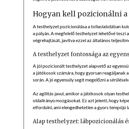
Hogyan kell pozicionálni a 
A testhelyzet pozicionálása a tollaslabdában kul
a pályán. A megfelelő testhelyzet lehetővé teszi
végrehajtását, javítva ezzel az általános teljesítm
A testhelyzet fontossága az egyens
A jól pozicionált testhelyzet alapvető az egyensúl
a játékosok számára, hogy gyorsan reagáljanak az e
során. A jó egyensúly segít megelőzni a sérülések
Az agilitás javul, amikor a játékosok olyan testhe
oldalirányú mozgásokat. Ez azt jelenti, hogy kép
elfordulni, ami elengedhetetlen a gyors tempójú
Alap testhelyzet: lábpozicionálás é