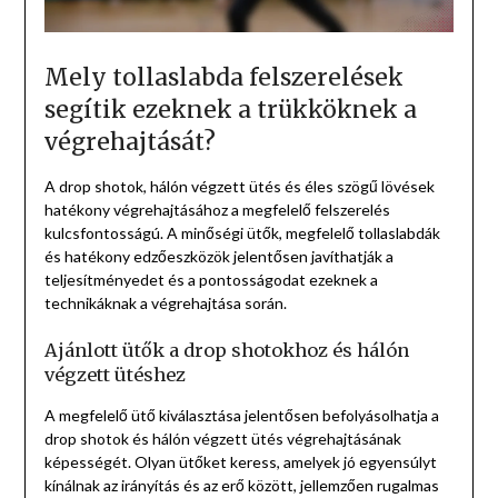
Mely tollaslabda felszerelések
segítik ezeknek a trükköknek a
végrehajtását?
A drop shotok, hálón végzett ütés és éles szögű lövések
hatékony végrehajtásához a megfelelő felszerelés
kulcsfontosságú. A minőségi ütők, megfelelő tollaslabdák
és hatékony edzőeszközök jelentősen javíthatják a
teljesítményedet és a pontosságodat ezeknek a
technikáknak a végrehajtása során.
Ajánlott ütők a drop shotokhoz és hálón
végzett ütéshez
A megfelelő ütő kiválasztása jelentősen befolyásolhatja a
drop shotok és hálón végzett ütés végrehajtásának
képességét. Olyan ütőket keress, amelyek jó egyensúlyt
kínálnak az irányítás és az erő között, jellemzően rugalmas