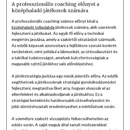
A professzionális coaching előnyei a
középhaladó játékosok számára
A professzionális coaching számos előnyt kínál a
középhaladó tollaslabda
játékosok számára, akik szeretnék
fejleszteni a játékukat. Az egyik fő előny a technikai
megértés javulása, amely a szakértői oktatásból származik.
Az edzők képesek azonosítani a fejlődésre szoruló konkrét
területeket, mint például a lábmunkát, az ütésválasztást és
a taktikai tudatosságot, amelyek kulcsfontosságúak a
magasabb szintű játékhoz való előrelépéshez.
A játékstratégia javítása egy másik jelentős előny. Az edzők
segíthetnek a játékosoknak stratégiai gondolkodásmódot
fejleszteni, megtanítva őket arra, hogyan olvassák el az
ellenfeleket és alkalmazkodjanak a játékukhoz. Ez a
stratégiai betekintés hatékonyabb ütéselhelyezést és
jobb döntéshozatalt eredményezhet a mérkőzések során.
A személyre szabott visszajelzés felbecsülhetetlen az
edzés során. A saját maguk által tanult módszerekkel