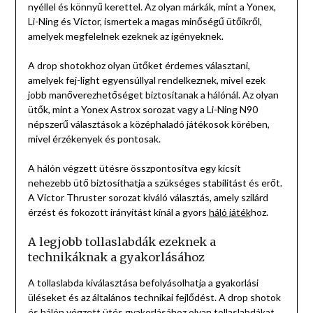
nyéllel és könnyű kerettel. Az olyan márkák, mint a Yonex,
Li-Ning és Victor, ismertek a magas minőségű ütőikről,
amelyek megfelelnek ezeknek az igényeknek.
A drop shotokhoz olyan ütőket érdemes választani,
amelyek fej-light egyensúllyal rendelkeznek, mivel ezek
jobb manőverezhetőséget biztosítanak a hálónál. Az olyan
ütők, mint a Yonex Astrox sorozat vagy a Li-Ning N90
népszerű választások a középhaladó játékosok körében,
mivel érzékenyek és pontosak.
A hálón végzett ütésre összpontosítva egy kicsit
nehezebb ütő biztosíthatja a szükséges stabilitást és erőt.
A Victor Thruster sorozat kiváló választás, amely szilárd
érzést és fokozott irányítást kínál a gyors
háló játék
hoz.
A legjobb tollaslabdák ezeknek a
technikáknak a gyakorlásához
A tollaslabda kiválasztása befolyásolhatja a gyakorlási
üléseket és az általános technikai fejlődést. A drop shotok
és hálón végzett ütés gyakorlásához olyan tollaslabdákat