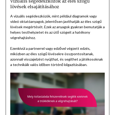
Vizuális segédeszközök az éles szögű
lövések elsajátításához
A vizuális segédeszközök, mint például diagramok vagy
videó oktatóanyagok, jelentősen javíthatják az éles szögű
lövések megértését. Ezek az anyagok gyakran bemutatják a
helyes testhelyzetet és az ütő szögeit a hatékony
végrehajtáshoz.
Ezenkívül a partnerrel vagy edzővel végzett edzés,
miközben az éles szögű lövésekre összpontosítanak,
azonnali visszajelzést nyújthat, és segíthet a játékosoknak
a technikáik valós időben történő kiigazításában.