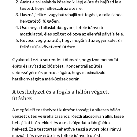
Amint a tollaslabda közeledik, lépj előre és hajlítsd le a
tested, hogy felkészülj az ütésre.
Használj előre- vagy hátrahajlított fogást, a tollaslabda
helyzetétől függően.
Üsd meg a tollaslabdát gyors, lefelé irányuló
mozdulattal, éles szöget célozva az ellenfél pályája felé.
Kövesd végig az ütőt, hogy megőrizd az egyensúlyt és
felkészülj a következő ütésre.
Gyakorold ezt a sorrendet többször, hogy izommemóriát
építs és javítsd az időzítést. Koncentrálj az ütés
sebességére és pontosságára, hogy maximalizáld
hatékonyságát a mérkőzések során.
A testhelyzet és a fogás a hálón végzett
ütéshez
A megfelelő testhelyzet kulcsfontosságú a sikeres hálón
végzett ütés végrehajtásához. Kezdj alacsonyan állni, kissé
behajlított térdekkel, és a testsúlyodat a lábujjaidra
helyezd. Ez a testtartás lehetővé teszi a gyors oldalirányú
mozgást és egy erőteljes felfelé irányuló ütést.