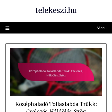
Skip
telekeszi.hu
to
content
Menu
Középhaladó Tollaslabda Trükk:
Cselezés, Hálóölés, Szög