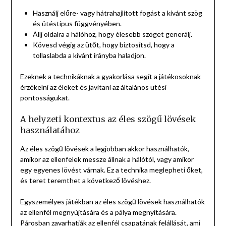
Használj előre- vagy hátrahajlított fogást a kívánt szög
és ütéstípus függvényében.
Állj oldalra a hálóhoz, hogy élesebb szöget generálj.
Kövesd végig az ütőt, hogy biztosítsd, hogy a
tollaslabda a kívánt irányba haladjon.
Ezeknek a technikáknak a gyakorlása segít a játékosoknak
érzékelni az éleket és javítani az általános ütési
pontosságukat.
A helyzeti kontextus az éles szögű lövések
használatához
Az éles szögű lövések a legjobban akkor használhatók,
amikor az ellenfelek messze állnak a hálótól, vagy amikor
egy egyenes lövést várnak. Ez a technika meglepheti őket,
és teret teremthet a következő lövéshez.
Egyszemélyes játékban az éles szögű lövések használhatók
az ellenfél megnyújtására és a pálya megnyitására.
Párosban zavarhatják az ellenfél csapatának felállását, ami