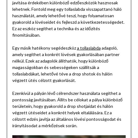
javítása érdekében különböző edzőeszközök hasznosak
lehetnek. Fontold meg egy tollaslabda visszapattanó háló
használatát, amely lehetővé teszi, hogy folyamatosan
gyakorold a lövéseidet és fejleszd a következetességedet.
Ez az eszköz segíthet a technika és az időzítés
finomításában.
Egy másik hatékony segédeszköz
a tollaslabda
adagoló,
amely segíthet a konkrét lövések gyakorlásában partner
nélkül. Ezek az adagolók állíthatók, hogy különböző
magasságokban és sebességeken szállítsák a
tollaslabdákat, lehetővé téve a drop shotok és hálón
végzett ütés célzott gyakorlását.
Ezenkívül a pályán lévő célrendszer használata segíthet a
pontosság javításában. Állíts be célokat a pálya különböző
területein, hogy gyakorold a drop shotjaidat és hálón
végzett ütéseidet a konkrét helyek eltalálására. Ez a
célzott edzés javítja az általános lövési pontosságodat és
irányításodat a mérkőzések során.