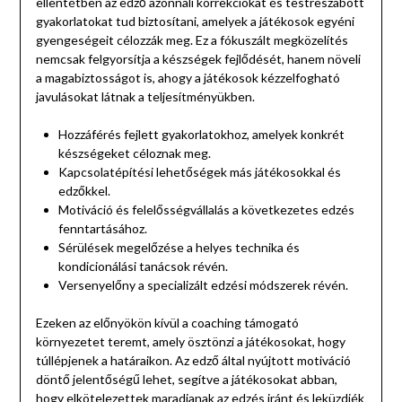
ellentétben az edző azonnali korrekciókat és testreszabott
gyakorlatokat tud biztosítani, amelyek a játékosok egyéni
gyengeségeit célozzák meg. Ez a fókuszált megközelítés
nemcsak felgyorsítja a készségek fejlődését, hanem növeli
a magabiztosságot is, ahogy a játékosok kézzelfogható
javulásokat látnak a teljesítményükben.
Hozzáférés fejlett gyakorlatokhoz, amelyek konkrét
készségeket céloznak meg.
Kapcsolatépítési lehetőségek más játékosokkal és
edzőkkel.
Motiváció és felelősségvállalás a következetes edzés
fenntartásához.
Sérülések megelőzése a helyes technika és
kondicionálási tanácsok révén.
Versenyelőny a specializált edzési módszerek révén.
Ezeken az előnyökön kívül a coaching támogató
környezetet teremt, amely ösztönzi a játékosokat, hogy
túllépjenek a határaikon. Az edző által nyújtott motiváció
döntő jelentőségű lehet, segítve a játékosokat abban,
hogy elkötelezettek maradjanak az edzés iránt és leküzdjék