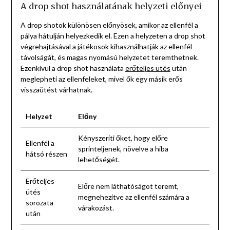
A drop shot használatának helyzeti előnyei
A drop shotok különösen előnyösek, amikor az ellenfél a
pálya hátulján helyezkedik el. Ezen a helyzeten a drop shot
végrehajtásával a játékosok kihasználhatják az ellenfél
távolságát, és magas nyomású helyzetet teremthetnek.
Ezenkívül a drop shot használata
erőteljes ütés
után
meglepheti az ellenfeleket, mivel ők egy másik erős
visszaütést várhatnak.
Helyzet
Előny
Kényszeríti őket, hogy előre
Ellenfél a
sprinteljenek, növelve a hiba
hátsó részen
lehetőségét.
Erőteljes
Előre nem láthatóságot teremt,
ütés
megnehezítve az ellenfél számára a
sorozata
várakozást.
után