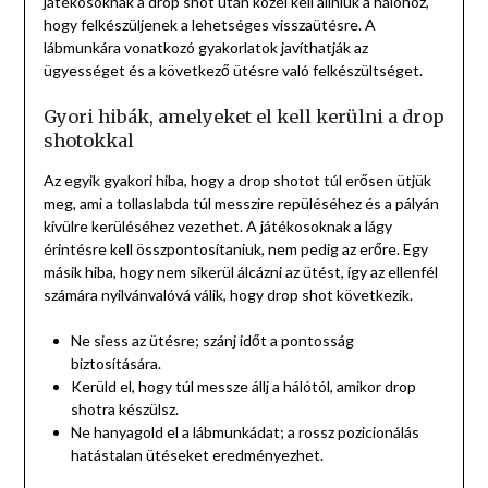
játékosoknak a drop shot után közel kell állniuk a hálóhoz,
hogy felkészüljenek a lehetséges visszaütésre. A
lábmunkára vonatkozó gyakorlatok javíthatják az
ügyességet és a következő ütésre való felkészültséget.
Gyori hibák, amelyeket el kell kerülni a drop
shotokkal
Az egyik gyakori hiba, hogy a drop shotot túl erősen ütjük
meg, ami a tollaslabda túl messzire repüléséhez és a pályán
kívülre kerüléséhez vezethet. A játékosoknak a lágy
érintésre kell összpontosítaniuk, nem pedig az erőre. Egy
másik hiba, hogy nem sikerül álcázni az ütést, így az ellenfél
számára nyilvánvalóvá válik, hogy drop shot következik.
Ne siess az ütésre; szánj időt a pontosság
biztosítására.
Kerüld el, hogy túl messze állj a hálótól, amikor drop
shotra készülsz.
Ne hanyagold el a lábmunkádat; a rossz pozicionálás
hatástalan ütéseket eredményezhet.