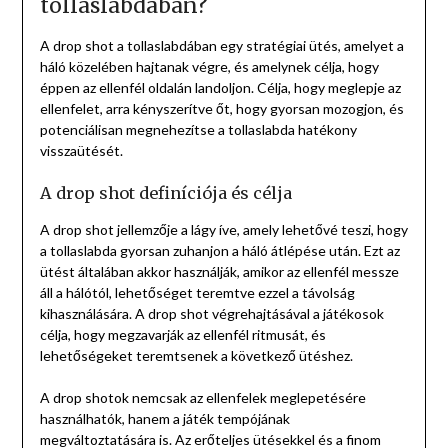
tollaslabdában?
A drop shot a tollaslabdában egy stratégiai ütés, amelyet a
háló közelében hajtanak végre, és amelynek célja, hogy
éppen az ellenfél oldalán landoljon. Célja, hogy meglepje az
ellenfelet, arra kényszerítve őt, hogy gyorsan mozogjon, és
potenciálisan megnehezítse a tollaslabda hatékony
visszaütését.
A drop shot definíciója és célja
A drop shot jellemzője a lágy íve, amely lehetővé teszi, hogy
a tollaslabda gyorsan zuhanjon a háló átlépése után. Ezt az
ütést általában akkor használják, amikor az ellenfél messze
áll a hálótól, lehetőséget teremtve ezzel a távolság
kihasználására. A drop shot végrehajtásával a játékosok
célja, hogy megzavarják az ellenfél ritmusát, és
lehetőségeket teremtsenek a következő ütéshez.
A drop shotok nemcsak az ellenfelek meglepetésére
használhatók, hanem a játék tempójának
megváltoztatására is. Az erőteljes ütésekkel és a finom