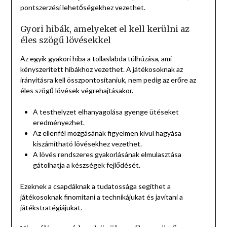
pontszerzési lehetőségekhez vezethet.
Gyori hibák, amelyeket el kell kerülni az
éles szögű lövésekkel
Az egyik gyakori hiba a tollaslabda túlhúzása, ami
kényszerített hibákhoz vezethet. A játékosoknak az
irányításra kell összpontosítaniuk, nem pedig az erőre az
éles szögű lövések végrehajtásakor.
A testhelyzet elhanyagolása gyenge ütéseket
eredményezhet.
Az ellenfél mozgásának figyelmen kívül hagyása
kiszámítható lövésekhez vezethet.
A lövés rendszeres gyakorlásának elmulasztása
gátolhatja a készségek fejlődését.
Ezeknek a csapdáknak a tudatossága segíthet a
játékosoknak finomítani a technikájukat és javítani a
játékstratégiájukat.