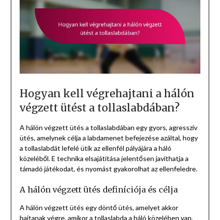
Hogyan kell végrehajtani a hálón
végzett ütést a tollaslabdában?
A hálón végzett ütés a tollaslabdában egy gyors, agresszív
ütés, amelynek célja a labdamenet befejezése azáltal, hogy
a tollaslabdát lefelé ütik az ellenfél pályájára a háló
közeléből. E technika elsajátítása jelentősen javíthatja a
támadó játékodat, és nyomást gyakorolhat az ellenfeledre.
A hálón végzett ütés definíciója és célja
A hálón végzett ütés egy döntő ütés, amelyet akkor
hajtanak végre, amikor a tollaslabda a háló közelében van,