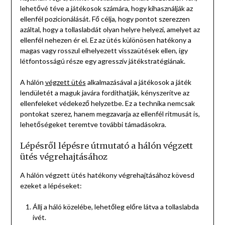
lehetővé téve a játékosok számára, hogy kihasználják az
ellenfél pozicionálását. Fő célja, hogy pontot szerezzen
azáltal, hogy a tollaslabdát olyan helyre helyezi, amelyet az
ellenfél nehezen ér el. Ez az ütés különösen hatékony a
magas vagy rosszul elhelyezett visszaütések ellen, így
létfontosságú része egy agresszív játékstratégiának.
A hálón
végzett ütés
alkalmazásával a játékosok a játék
lendületét a maguk javára fordíthatják, kényszerítve az
ellenfeleket védekező helyzetbe. Ez a technika nemcsak
pontokat szerez, hanem megzavarja az ellenfél ritmusát is,
lehetőségeket teremtve további támadásokra.
Lépésről lépésre útmutató a hálón végzett
ütés végrehajtásához
A hálón végzett ütés hatékony végrehajtásához kövesd
ezeket a lépéseket:
Állj a háló közelébe, lehetőleg előre látva a tollaslabda
ívét.