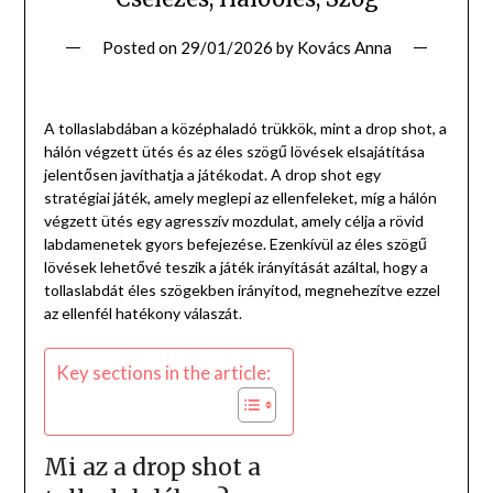
Posted on
29/01/2026
by
Kovács Anna
A tollaslabdában a középhaladó trükkök, mint a drop shot, a
hálón végzett ütés és az éles szögű lövések elsajátítása
jelentősen javíthatja a játékodat. A drop shot egy
stratégiai játék, amely meglepi az ellenfeleket, míg a hálón
végzett ütés egy agresszív mozdulat, amely célja a rövid
labdamenetek gyors befejezése. Ezenkívül az éles szögű
lövések lehetővé teszik a játék irányítását azáltal, hogy a
tollaslabdát éles szögekben irányítod, megnehezítve ezzel
az ellenfél hatékony válaszát.
Key sections in the article:
Mi az a drop shot a