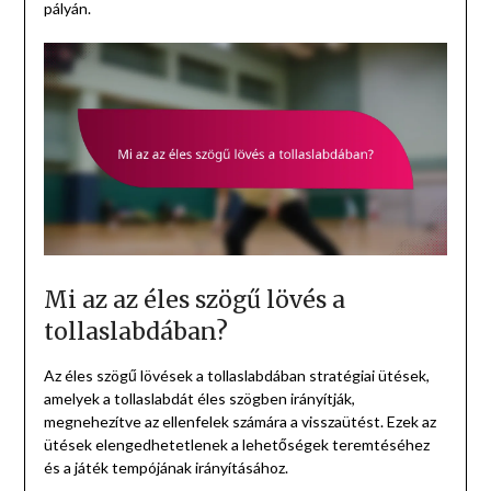
pályán.
Mi az az éles szögű lövés a
tollaslabdában?
Az éles szögű lövések a tollaslabdában stratégiai ütések,
amelyek a tollaslabdát éles szögben irányítják,
megnehezítve az ellenfelek számára a visszaütést. Ezek az
ütések elengedhetetlenek a lehetőségek teremtéséhez
és a játék tempójának irányításához.