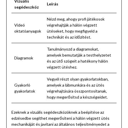
Vizuális
Leírás
segédeszköz
Nézd meg, ahogy profi játékosok
Videó
végrehajtják a hálón végzett
oktatóanyagok
ütéseket, hogy megfigyeld a
technikát és az időzítést.
Tanulmányozd a diagramokat,
amelyek bemutatják a testhelyzetet
Diagramok
és az ütő szögeit a hatékony hálón
végzett ütéshez.
Vegyél részt olyan gyakorlatokban,
Gyakorló
amelyek a lábmunkára és az ütés
gyakorlatok
végrehajtására összpontosítanak,
hogy megerősítsd a készségeidet.
Ezeknek a vizuális segédeszközöknek a beépítése az
edzésedbe segíthet megerősíteni a hálón végzett ütés
mechanikáját és javítani az általános teljesítményedet a