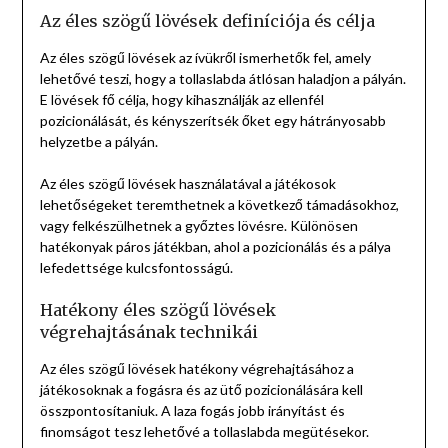
Az éles szögű lövések definíciója és célja
Az éles szögű lövések az ívükről ismerhetők fel, amely
lehetővé teszi, hogy a tollaslabda átlósan haladjon a pályán.
E lövések fő célja, hogy kihasználják az ellenfél
pozicionálását, és kényszerítsék őket egy hátrányosabb
helyzetbe a pályán.
Az éles szögű lövések használatával a játékosok
lehetőségeket teremthetnek a következő támadásokhoz,
vagy felkészülhetnek a győztes lövésre. Különösen
hatékonyak páros játékban, ahol a pozicionálás és a pálya
lefedettsége kulcsfontosságú.
Hatékony éles szögű lövések
végrehajtásának technikái
Az éles szögű lövések hatékony végrehajtásához a
játékosoknak a fogásra és az ütő pozicionálására kell
összpontosítaniuk. A laza fogás jobb irányítást és
finomságot tesz lehetővé a tollaslabda megütésekor.