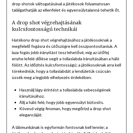
drop shotok váltogatásával a játékosok folyamatosan
találgathatják az ellenfelet és egyensúlytalanná tehetik őt.
A drop shot végrehajtásának
kulcsfontosságú technikái
Hatékony drop shot végrehajtásához a játékosoknak a
megfelelő fogásra és ütőszögre kell összpontosítaniuk. A
laza fogás jobb irányítást tesz lehetővé, míg az ütőfej
enyhe lefelé dőlése segít a tollaslabda irányításában a háló
fölött. Az időzítés kulcsfontosságú; a játékosoknak arra kell
törekedniük, hogy a tollaslabdát a lendületük csúcsán
üssék meg a legjobb elhelyezés érdekében.
Használj lágy érintést a tollaslabda sebességének
irányításához.
Állj a háló felé, hogy jobb egyensúlyt biztosíts.
Kövesd végig finoman, hogy megőrizd a drop shot
eleganciáját.
A lábmunkának is egyformán fontosnak kell lennie; a