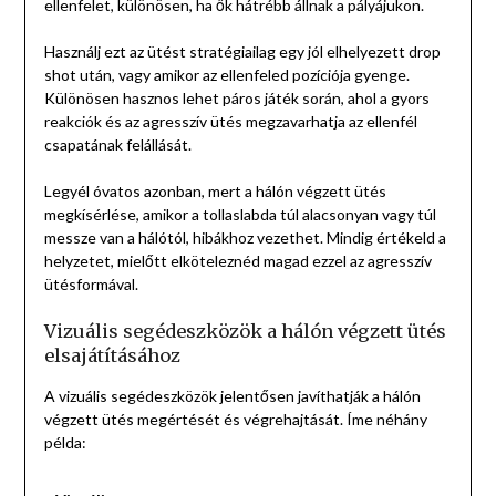
ellenfelet, különösen, ha ők hátrébb állnak a pályájukon.
Használj ezt az ütést stratégiailag egy jól elhelyezett drop
shot után, vagy amikor az ellenfeled pozíciója gyenge.
Különösen hasznos lehet páros játék során, ahol a gyors
reakciók és az agresszív ütés megzavarhatja az ellenfél
csapatának felállását.
Legyél óvatos azonban, mert a hálón végzett ütés
megkísérlése, amikor a tollaslabda túl alacsonyan vagy túl
messze van a hálótól, hibákhoz vezethet. Mindig értékeld a
helyzetet, mielőtt elköteleznéd magad ezzel az agresszív
ütésformával.
Vizuális segédeszközök a hálón végzett ütés
elsajátításához
A vizuális segédeszközök jelentősen javíthatják a hálón
végzett ütés megértését és végrehajtását. Íme néhány
példa: