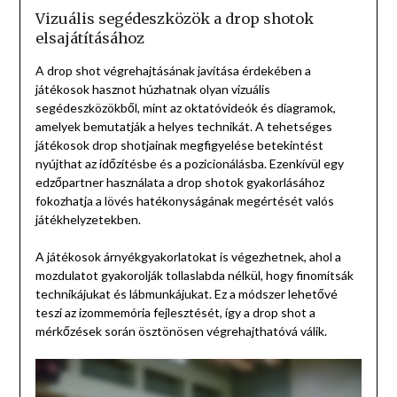
Vizuális segédeszközök a drop shotok
elsajátításához
A drop shot végrehajtásának javítása érdekében a
játékosok hasznot húzhatnak olyan vizuális
segédeszközökből, mint az oktatóvideók és diagramok,
amelyek bemutatják a helyes technikát. A tehetséges
játékosok drop shotjainak megfigyelése betekintést
nyújthat az időzítésbe és a pozicionálásba. Ezenkívül egy
edzőpartner használata a drop shotok gyakorlásához
fokozhatja a lövés hatékonyságának megértését valós
játékhelyzetekben.
A játékosok árnyékgyakorlatokat is végezhetnek, ahol a
mozdulatot gyakorolják tollaslabda nélkül, hogy finomítsák
technikájukat és lábmunkájukat. Ez a módszer lehetővé
teszi az izommemória fejlesztését, így a drop shot a
mérkőzések során ösztönösen végrehajthatóvá válik.