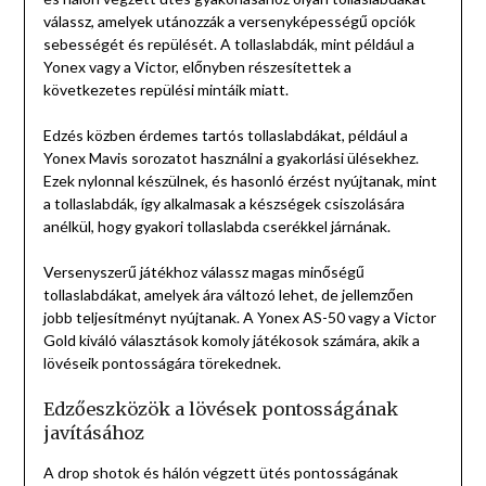
válassz, amelyek utánozzák a versenyképességű opciók
sebességét és repülését. A tollaslabdák, mint például a
Yonex vagy a Victor, előnyben részesítettek a
következetes repülési mintáik miatt.
Edzés közben érdemes tartós tollaslabdákat, például a
Yonex Mavis sorozatot használni a gyakorlási ülésekhez.
Ezek nylonnal készülnek, és hasonló érzést nyújtanak, mint
a tollaslabdák, így alkalmasak a készségek csiszolására
anélkül, hogy gyakori tollaslabda cserékkel járnának.
Versenyszerű játékhoz válassz magas minőségű
tollaslabdákat, amelyek ára változó lehet, de jellemzően
jobb teljesítményt nyújtanak. A Yonex AS-50 vagy a Victor
Gold kiváló választások komoly játékosok számára, akik a
lövéseik pontosságára törekednek.
Edzőeszközök a lövések pontosságának
javításához
A drop shotok és hálón végzett ütés pontosságának