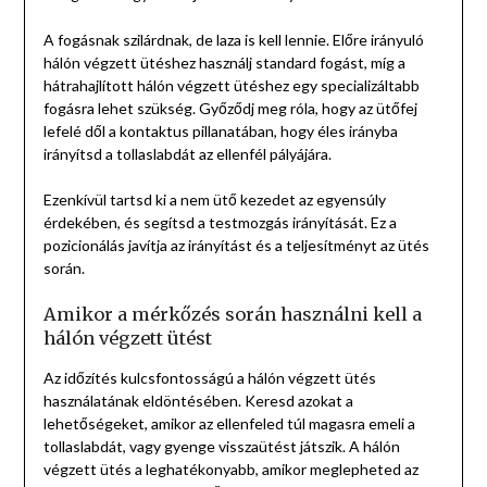
A fogásnak szilárdnak, de laza is kell lennie. Előre irányuló
hálón végzett ütéshez használj standard fogást, míg a
hátrahajlított hálón végzett ütéshez egy specializáltabb
fogásra lehet szükség. Győződj meg róla, hogy az ütőfej
lefelé dől a kontaktus pillanatában, hogy éles irányba
irányítsd a tollaslabdát az ellenfél pályájára.
Ezenkívül tartsd ki a nem ütő kezedet az egyensúly
érdekében, és segítsd a testmozgás irányítását. Ez a
pozicionálás javítja az irányítást és a teljesítményt az ütés
során.
Amikor a mérkőzés során használni kell a
hálón végzett ütést
Az időzítés kulcsfontosságú a hálón végzett ütés
használatának eldöntésében. Keresd azokat a
lehetőségeket, amikor az ellenfeled túl magasra emeli a
tollaslabdát, vagy gyenge visszaütést játszik. A hálón
végzett ütés a leghatékonyabb, amikor meglepheted az