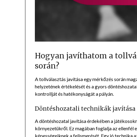
Hogyan javíthatom a tollv
során?
A tollválasztás javítása egy mérkőzés során magá
helyzetének értékelését és a gyors döntéshozatal
kontrollját és hatékonyságát a pályán.
Döntéshozatali technikák javítása
A döntéshozatal javítása érdekében a játékosokna
környezetükről. Ez magában foglalja az ellenfél 
képességeiknek a felismerését. Egy jó technika az