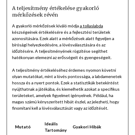
A teljesítmény értékelése gyakorló
mérkőzések révén
A gyakorló mérkőzések kiváló módja
a tollaslabda
készségeinek értékelésére és a fejlesztési területek
azonosítására. Ezek alatt a mérkőzések alatt figyeljen a
bírósági helyezkedésére, a lövésválasztására és az
időzítésére. A teljesítményének rögzítése segíthet
hatékonyan elemezni az erősségeit és gyengeségeit.
A teljesítmény értékeléséhez érdemes nyomon követni
olyan mutatókat, mint a lövés pontossága, a labdamenetek
hossza és a nyert pontok. Ezek a statisztikák betekintést
nyújthatnak a játékába, és kiemelhetik azokat a specifikus
területeket, amelyek figyelmet igényelnek. Például, ha
magas számú kényszerített hibát észlel, az jelezheti, hogy
finomítani kell a lövésválasztását vagy az időzítését.
Ideális
Mutató
Gyakori Hibák
Tartomány