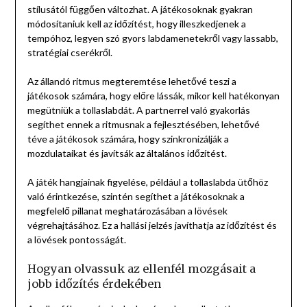
stílusától függően változhat. A játékosoknak gyakran
módosítaniuk kell az időzítést, hogy illeszkedjenek a
tempóhoz, legyen szó gyors labdamenetekről vagy lassabb,
stratégiai cserékről.
Az állandó ritmus megteremtése lehetővé teszi a
játékosok számára, hogy előre lássák, mikor kell hatékonyan
megütniük a tollaslabdát. A partnerrel való gyakorlás
segíthet ennek a ritmusnak a fejlesztésében, lehetővé
téve a játékosok számára, hogy szinkronizálják a
mozdulataikat és javítsák az általános időzítést.
A játék hangjainak figyelése, például a tollaslabda ütőhöz
való érintkezése, szintén segíthet a játékosoknak a
megfelelő pillanat meghatározásában a lövések
végrehajtásához. Ez a hallási jelzés javíthatja az időzítést és
a lövések pontosságát.
Hogyan olvassuk az ellenfél mozgásait a
jobb időzítés érdekében