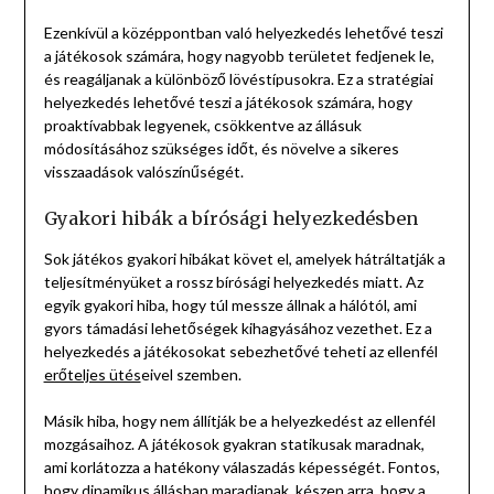
Ezenkívül a középpontban való helyezkedés lehetővé teszi
a játékosok számára, hogy nagyobb területet fedjenek le,
és reagáljanak a különböző lövéstípusokra. Ez a stratégiai
helyezkedés lehetővé teszi a játékosok számára, hogy
proaktívabbak legyenek, csökkentve az állásuk
módosításához szükséges időt, és növelve a sikeres
visszaadások valószínűségét.
Gyakori hibák a bírósági helyezkedésben
Sok játékos gyakori hibákat követ el, amelyek hátráltatják a
teljesítményüket a rossz bírósági helyezkedés miatt. Az
egyik gyakori hiba, hogy túl messze állnak a hálótól, ami
gyors támadási lehetőségek kihagyásához vezethet. Ez a
helyezkedés a játékosokat sebezhetővé teheti az ellenfél
erőteljes ütés
eivel szemben.
Másik hiba, hogy nem állítják be a helyezkedést az ellenfél
mozgásaihoz. A játékosok gyakran statikusak maradnak,
ami korlátozza a hatékony válaszadás képességét. Fontos,
hogy dinamikus állásban maradjanak, készen arra, hogy a