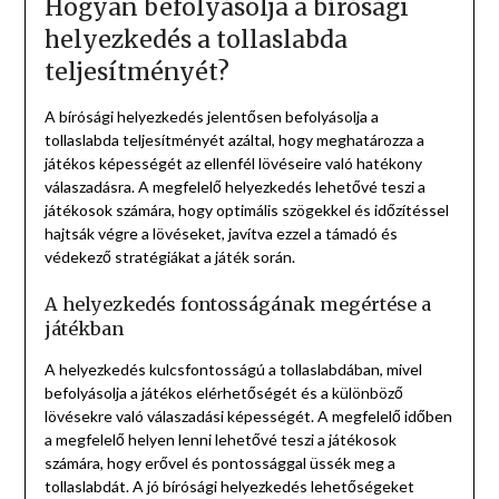
Hogyan befolyásolja a bírósági
helyezkedés a tollaslabda
teljesítményét?
A bírósági helyezkedés jelentősen befolyásolja a
tollaslabda teljesítményét azáltal, hogy meghatározza a
játékos képességét az ellenfél lövéseire való hatékony
válaszadásra. A megfelelő helyezkedés lehetővé teszi a
játékosok számára, hogy optimális szögekkel és időzítéssel
hajtsák végre a lövéseket, javítva ezzel a támadó és
védekező stratégiákat a játék során.
A helyezkedés fontosságának megértése a
játékban
A helyezkedés kulcsfontosságú a tollaslabdában, mivel
befolyásolja a játékos elérhetőségét és a különböző
lövésekre való válaszadási képességét. A megfelelő időben
a megfelelő helyen lenni lehetővé teszi a játékosok
számára, hogy erővel és pontossággal üssék meg a
tollaslabdát. A jó bírósági helyezkedés lehetőségeket