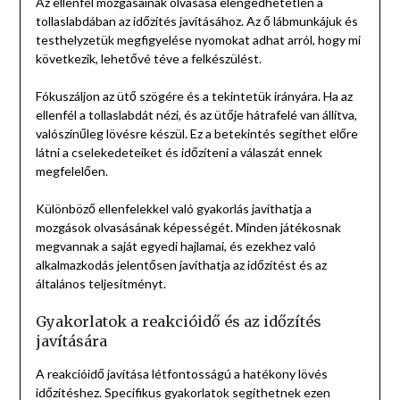
Az ellenfél mozgásainak olvasása elengedhetetlen a
tollaslabdában az időzítés javításához. Az ő lábmunkájuk és
testhelyzetük megfigyelése nyomokat adhat arról, hogy mi
következik, lehetővé téve a felkészülést.
Fókuszáljon az ütő szögére és a tekintetük irányára. Ha az
ellenfél a tollaslabdát nézi, és az ütője hátrafelé van állítva,
valószínűleg lövésre készül. Ez a betekintés segíthet előre
látni a cselekedeteiket és időzíteni a válaszát ennek
megfelelően.
Különböző ellenfelekkel való gyakorlás javíthatja a
mozgások olvasásának képességét. Minden játékosnak
megvannak a saját egyedi hajlamai, és ezekhez való
alkalmazkodás jelentősen javíthatja az időzítést és az
általános teljesítményt.
Gyakorlatok a reakcióidő és az időzítés
javítására
A reakcióidő javítása létfontosságú a hatékony lövés
időzítéshez. Specifikus gyakorlatok segíthetnek ezen