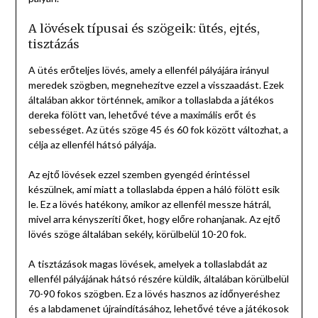
A lövések típusai és szögeik: ütés, ejtés,
tisztázás
A ütés erőteljes lövés, amely a ellenfél pályájára irányul
meredek szögben, megnehezítve ezzel a visszaadást. Ezek
általában akkor történnek, amikor a tollaslabda a játékos
dereka fölött van, lehetővé téve a maximális erőt és
sebességet. Az ütés szöge 45 és 60 fok között változhat, a
célja az ellenfél hátsó pályája.
Az ejtő lövések ezzel szemben gyengéd érintéssel
készülnek, ami miatt a tollaslabda éppen a háló fölött esik
le. Ez a lövés hatékony, amikor az ellenfél messze hátrál,
mivel arra kényszeríti őket, hogy előre rohanjanak. Az ejtő
lövés szöge általában sekély, körülbelül 10-20 fok.
A tisztázások magas lövések, amelyek a tollaslabdát az
ellenfél pályájának hátsó részére küldik, általában körülbelül
70-90 fokos szögben. Ez a lövés hasznos az időnyeréshez
és a labdamenet újraindításához, lehetővé téve a játékosok