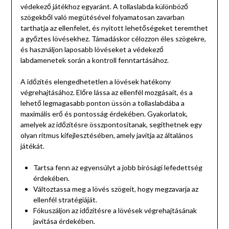
védekező játékhoz egyaránt. A tollaslabda különböző
szögekből való megütésével folyamatosan zavarban
tarthatja az ellenfelet, és nyitott lehetőségeket teremthet
a győztes lövésekhez. Támadáskor célozzon éles szögekre,
és használjon laposabb lövéseket a védekező
labdamenetek során a kontroll fenntartásához.
A időzítés elengedhetetlen a lövések hatékony
végrehajtásához. Előre lássa az ellenfél mozgásait, és a
lehető legmagasabb ponton üssön a tollaslabdába a
maximális erő és pontosság érdekében. Gyakorlatok,
amelyek az időzítésre összpontosítanak, segíthetnek egy
olyan ritmus kifejlesztésében, amely javítja az általános
játékát.
Tartsa fenn az egyensúlyt a jobb bírósági lefedettség
érdekében.
Változtassa meg a lövés szögeit, hogy megzavarja az
ellenfél stratégiáját.
Fókuszáljon az időzítésre a lövések végrehajtásának
javítása érdekében.