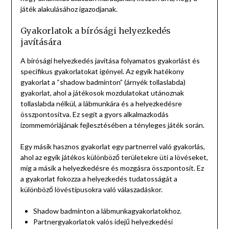
játék alakulásához igazodjanak.
Gyakorlatok a bírósági helyezkedés
javítására
A bírósági helyezkedés javítása folyamatos gyakorlást és
specifikus gyakorlatokat igényel. Az egyik hatékony
gyakorlat a “shadow badminton” (árnyék tollaslabda)
gyakorlat, ahol a játékosok mozdulatokat utánoznak
tollaslabda nélkül, a lábmunkára és a helyezkedésre
összpontosítva. Ez segít a gyors alkalmazkodás
izommemóriájának fejlesztésében a tényleges játék során.
Egy másik hasznos gyakorlat egy partnerrel való gyakorlás,
ahol az egyik játékos különböző területekre üti a lövéseket,
míg a másik a helyezkedésre és mozgásra összpontosít. Ez
a gyakorlat fokozza a helyezkedés tudatosságát a
különböző lövéstípusokra való válaszadáskor.
Shadow badminton a lábmunkagyakorlatokhoz.
Partnergyakorlatok valós idejű helyezkedési