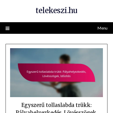
Skip
telekeszi.hu
to
content
Menu
Egyszerű tollaslabda trükk:
Pályahelyezkedés, Lövésszögek,