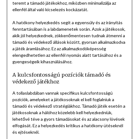
teremt a támadó játékokhoz, miközben minimalizálja az
ellenfél által való kicselezés kockázatát.
A hatékony helyezkedés segít a egyensúly és az irányítás
fenntartásában is a labdamenetek során. Azok a játékosok,
akik jól helyezkednek, zökkenőmentesen tudnak átmenni a
támadó és védekező állások között, gyorsan alkalmazkodva
a játék áramlásához. Ez az alkalmazkodóképesség
elengedhetetlen az ellenfél nyomás alatt tartásához és a
gyengeségeik kihasználásához.
A kulcsfontosságú pozíciók támadó és
védekező játékhoz
A tollaslabdában vannak specifikus kulcsfontosságú
pozíciók, amelyeket a játékosoknak el kell foglalniuk a
támadó és védekező stratégiákhoz. Támadó játék esetén a
játékosoknak a hálóhoz közelebb kell helyezkedniük,
lehetővé téve a gyors támadásokat és az alacsony lövések
elfogását. Ez a helyezkedés kritikus a hatékony ütéseknél
és ejtéseknél.