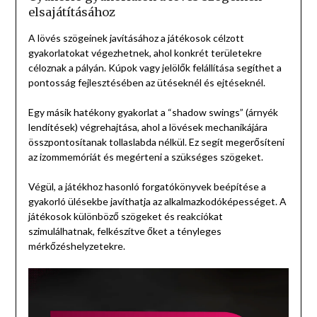
elsajátításához
A lövés szögeinek javításához a játékosok célzott
gyakorlatokat végezhetnek, ahol konkrét területekre
céloznak a pályán. Kúpok vagy jelölők felállítása segíthet a
pontosság fejlesztésében az ütéseknél és ejtéseknél.
Egy másik hatékony gyakorlat a “shadow swings” (árnyék
lendítések) végrehajtása, ahol a lövések mechanikájára
összpontosítanak tollaslabda nélkül. Ez segít megerősíteni
az izommemóriát és megérteni a szükséges szögeket.
Végül, a játékhoz hasonló forgatókönyvek beépítése a
gyakorló ülésekbe javíthatja az alkalmazkodóképességet. A
játékosok különböző szögeket és reakciókat
szimulálhatnak, felkészítve őket a tényleges
mérkőzéshelyzetekre.