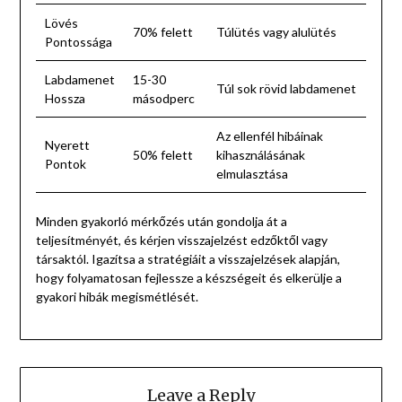
Lövés
70% felett
Túlütés vagy alulütés
Pontossága
Labdamenet
15-30
Túl sok rövid labdamenet
Hossza
másodperc
Az ellenfél hibáinak
Nyerett
50% felett
kihasználásának
Pontok
elmulasztása
Minden gyakorló mérkőzés után gondolja át a
teljesítményét, és kérjen visszajelzést edzőktől vagy
társaktól. Igazítsa a stratégiáit a visszajelzések alapján,
hogy folyamatosan fejlessze a készségeit és elkerülje a
gyakori hibák megismétlését.
Leave a Reply