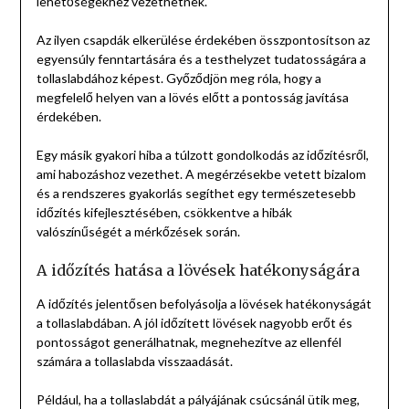
lehetőségekhez vezethetnek.
Az ilyen csapdák elkerülése érdekében összpontosítson az
egyensúly fenntartására és a testhelyzet tudatosságára a
tollaslabdához képest. Győződjön meg róla, hogy a
megfelelő helyen van a lövés előtt a pontosság javítása
érdekében.
Egy másik gyakori hiba a túlzott gondolkodás az időzítésről,
ami habozáshoz vezethet. A megérzésekbe vetett bizalom
és a rendszeres gyakorlás segíthet egy természetesebb
időzítés kifejlesztésében, csökkentve a hibák
valószínűségét a mérkőzések során.
A időzítés hatása a lövések hatékonyságára
A időzítés jelentősen befolyásolja a lövések hatékonyságát
a tollaslabdában. A jól időzített lövések nagyobb erőt és
pontosságot generálhatnak, megnehezítve az ellenfél
számára a tollaslabda visszaadását.
Például, ha a tollaslabdát a pályájának csúcsánál ütik meg,