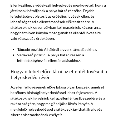
Ellenkezőleg, a védekező helyezkedés megköveteli, hogy a
játékosok hátráljanak a pálya hátsó részébe. Ez jobb
lefedettséget biztosít az erőteljes lövések ellen, és
lehetőséget ad a ellentámadások előkészítésére. A
játékosoknak egyensúlyban kell maradniuk, készen arra,
hogy bármilyen irányba mozogjanak az ellenfél lövéseire
való válaszadás érdekében.
Támadó pozíció: A hálónál a gyors támadásokhoz.
Védekező pozíció: A pálya hátsó részén a
lefedettséghez és ellentámadásokhoz.
Hogyan lehet előre látni az ellenfél lövéseit a
helyezkedés révén
Az ellenfél lövéseinek előre látása olyan készség, amelyet
hatékony bírósági helyezkedéssel lehet fejleszteni. A
játékosoknak figyelniük kell az ellenfél testbeszédére és a
rakéta szögére, hogy megjósolják a lövés irányát. A
megfelelő helyezkedéssel a játékosok javíthatják a lövés
sikeres visszaadásának esélyeit.