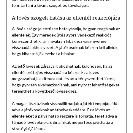
fenntartani a kívánt szöget és távolságot.
A lövés szögek hatása az ellenfél reakciójára
A lövés szöge jelentősen befolyásolja, hogyan reagálnak az
ellenfelek. Egy meredek ütés gyors védekező reakciót
kényszeríthet ki, ami gyakran hibákhoz vagy gyenge
visszaadásokhoz vezet. A játékosoknak készen kell állniuk,
hogy kihasználják ezeket a hibákat.
Az ejtő lövések zűrzavart okozhatnak, különösen, ha az
ellenfél erőteljes visszaadásra készül. Ez a lövés
megzavarhatja a ritmusukat, és arra kényszerítheti őket,
hogy gyorsan alkalmazkodjanak, ami nyitott lehetőségeket
teremthet a következő lövésekhez.
A magas tisztázások visszaállíthatják a játék tempóját, időt
adva a játékosoknak az áthelyezkedésre. Ez a lövés az
ellenfeleket a pálya hátsó részére is tolhatja, teret adva a
támadó lövéseknek. E dinamikák megértése javíthatja a
stratégiai játékot.