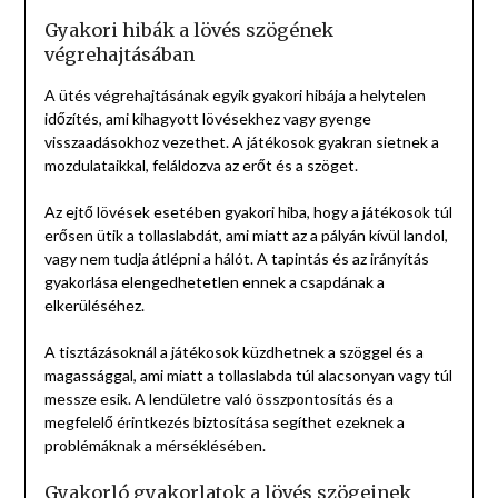
Gyakori hibák a lövés szögének
végrehajtásában
A ütés végrehajtásának egyik gyakori hibája a helytelen
időzítés, ami kihagyott lövésekhez vagy gyenge
visszaadásokhoz vezethet. A játékosok gyakran sietnek a
mozdulataikkal, feláldozva az erőt és a szöget.
Az ejtő lövések esetében gyakori hiba, hogy a játékosok túl
erősen ütik a tollaslabdát, ami miatt az a pályán kívül landol,
vagy nem tudja átlépni a hálót. A tapintás és az irányítás
gyakorlása elengedhetetlen ennek a csapdának a
elkerüléséhez.
A tisztázásoknál a játékosok küzdhetnek a szöggel és a
magassággal, ami miatt a tollaslabda túl alacsonyan vagy túl
messze esik. A lendületre való összpontosítás és a
megfelelő érintkezés biztosítása segíthet ezeknek a
problémáknak a mérséklésében.
Gyakorló gyakorlatok a lövés szögeinek