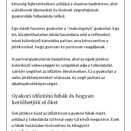
készség fejlesztésében, például a shadow badminton, ahol
a játékosok lábmunkát és lövések végrehajtását
gyakorolják tollaslabda nélkül.
Egy másik hasznos gyakorlat a “reakciógolyó” gyakorlat. Egy
kis, kiszámíthatatlan labda használata edzi a reflexeket,
mivel különböző irányokba pattan, arra kényszerítve a
játékosokat, hogy gyorsan és pontosan reagáljanak.
A partnergyakorlatok beépítése, ahol az egyik játékos
különböző sebességgel és szögekkel adja a tollaslabdát,
szintén segíthet az időzítés élesítésében. Ez a gyakorlat a
valós játékhelyzeteket utánozza, és segít javítani az
alkalmazkodóképességet.
Gyakori időzítési hibák és hogyan
kerülhetjük el őket
Sok játékos küzd az időzítéssel a gyakori hibák miatt,
például a tollaslabda túl korai vagy túl késői megütése. Ezek
a hibák hatástalan lövésekhez és kihagyott