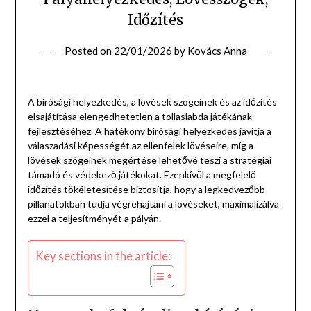
Időzítés
Posted on
22/01/2026
by
Kovács Anna
A bírósági helyezkedés, a lövések szögeinek és az időzítés
elsajátítása elengedhetetlen a tollaslabda játékának
fejlesztéséhez. A hatékony bírósági helyezkedés javítja a
válaszadási képességét az ellenfelek lövéseire, míg a
lövések szögeinek megértése lehetővé teszi a stratégiai
támadó és védekező játékokat. Ezenkívül a megfelelő
időzítés tökéletesítése biztosítja, hogy a legkedvezőbb
pillanatokban tudja végrehajtani a lövéseket, maximalizálva
ezzel a teljesítményét a pályán.
Key sections in the article: