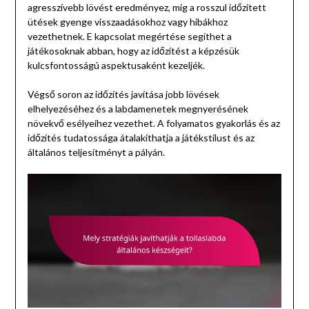
agresszívebb lövést eredményez, míg a rosszul időzített
ütések gyenge visszaadásokhoz vagy hibákhoz
vezethetnek. E kapcsolat megértése segíthet a
játékosoknak abban, hogy az időzítést a képzésük
kulcsfontosságú aspektusaként kezeljék.
Végső soron az időzítés javítása jobb lövések
elhelyezéséhez és a labdamenetek megnyerésének
növekvő esélyeihez vezethet. A folyamatos gyakorlás és az
időzítés tudatossága átalakíthatja a játékstílust és az
általános teljesítményt a pályán.