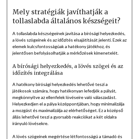
Mely stratégiák javíthatják a
tollaslabda általános készségeit?
A tollaslabda készségeinek javítása a bírósági helyezkedés,
a lövés szögeinek és az időzítés elsajátítását jelenti. Ezek az
elemek kulcsfontosságúak a hatékony játékhoz, és
jelentősen befolyásolhatják a mérkőzések kimenetelét.
A bírósági helyezkedés, a lövés szögei és az
időzítés integrálása
A hatékony bírósági helyezkedés lehetővé teszi a
játékosok számára, hogy hatékonyan lefedjék a pályát,
megkönnyítve az ellenfelek lövéseire való válaszadást.
Helyezkedjen el a pálya középpontjában, hogy minimalizálja
a mozgást és maximalizálja az elérhetőséget. Ez a középső
állás lehetővé teszi a gyorsabb reakciókat a két oldalra
irányuló lövésekre.
A lövés szögeinek megértése létfontosságú a támadó és