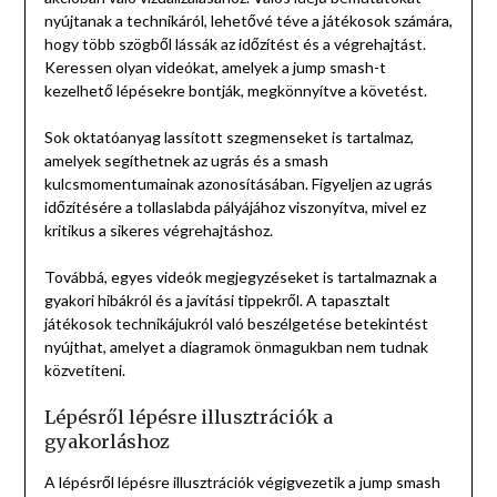
nyújtanak a technikáról, lehetővé téve a játékosok számára,
hogy több szögből lássák az időzítést és a végrehajtást.
Keressen olyan videókat, amelyek a jump smash-t
kezelhető lépésekre bontják, megkönnyítve a követést.
Sok oktatóanyag lassított szegmenseket is tartalmaz,
amelyek segíthetnek az ugrás és a smash
kulcsmomentumainak azonosításában. Figyeljen az ugrás
időzítésére a tollaslabda pályájához viszonyítva, mivel ez
kritikus a sikeres végrehajtáshoz.
Továbbá, egyes videók megjegyzéseket is tartalmaznak a
gyakori hibákról és a javítási tippekről. A tapasztalt
játékosok technikájukról való beszélgetése betekintést
nyújthat, amelyet a diagramok önmagukban nem tudnak
közvetíteni.
Lépésről lépésre illusztrációk a
gyakorláshoz
A lépésről lépésre illusztrációk végigvezetik a jump smash