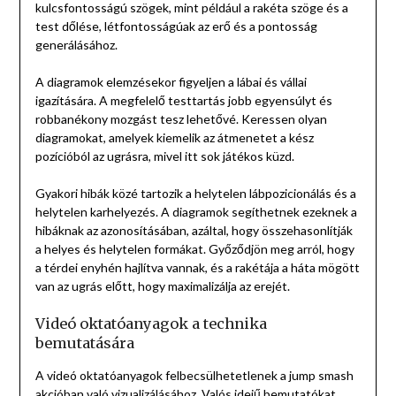
kulcsfontosságú szögek, mint például a rakéta szöge és a
test dőlése, létfontosságúak az erő és a pontosság
generálásához.
A diagramok elemzésekor figyeljen a lábai és vállai
igazítására. A megfelelő testtartás jobb egyensúlyt és
robbanékony mozgást tesz lehetővé. Keressen olyan
diagramokat, amelyek kiemelik az átmenetet a kész
pozícióból az ugrásra, mivel itt sok játékos küzd.
Gyakori hibák közé tartozik a helytelen lábpozicionálás és a
helytelen karhelyezés. A diagramok segíthetnek ezeknek a
hibáknak az azonosításában, azáltal, hogy összehasonlítják
a helyes és helytelen formákat. Győződjön meg arról, hogy
a térdei enyhén hajlítva vannak, és a rakétája a háta mögött
van az ugrás előtt, hogy maximalizálja az erejét.
Videó oktatóanyagok a technika
bemutatására
A videó oktatóanyagok felbecsülhetetlenek a jump smash
akcióban való vizualizálásához. Valós idejű bemutatókat