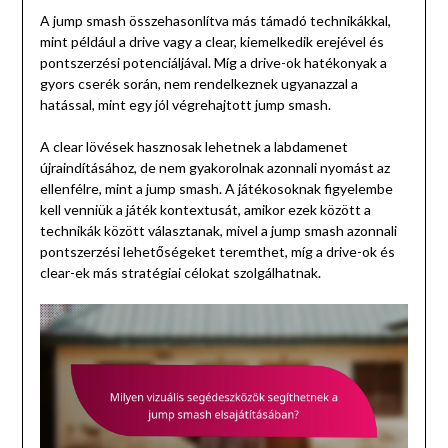
A jump smash összehasonlítva más támadó technikákkal,
mint például a drive vagy a clear, kiemelkedik erejével és
pontszerzési potenciáljával. Míg a drive-ok hatékonyak a
gyors cserék során, nem rendelkeznek ugyanazzal a
hatással, mint egy jól végrehajtott jump smash.
A clear lövések hasznosak lehetnek a labdamenet
újraindításához, de nem gyakorolnak azonnali nyomást az
ellenfélre, mint a jump smash. A játékosoknak figyelembe
kell venniük a játék kontextusát, amikor ezek között a
technikák között választanak, mivel a jump smash azonnali
pontszerzési lehetőségeket teremthet, míg a drive-ok és
clear-ek más stratégiai célokat szolgálhatnak.