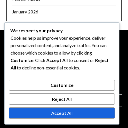
January 2026
We respect your privacy
Cookies help us improve your experience, deliver
personalized content, and analyze traffic. You can
JOGI INFORMÁCIÓK
choose which cookies to allow by clicking
Customize
. Click
Accept All
to consent or
Reject
Rólunk
All
to decline non-essential cookies.
Sütik és követés
Customize
Szolgáltatási feltételek
Reject All
Vegye fel velünk a kapcsolatot
Adatvédelmi szabályzat
Accept All