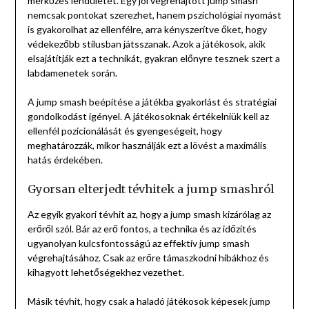
mérkőzés lendületét. Egy jól végrehajtott jump smash
nemcsak pontokat szerezhet, hanem pszichológiai nyomást
is gyakorolhat az ellenfélre, arra kényszerítve őket, hogy
védekezőbb stílusban játsszanak. Azok a játékosok, akik
elsajátítják ezt a technikát, gyakran előnyre tesznek szert a
labdamenetek során.
A jump smash beépítése a játékba gyakorlást és stratégiai
gondolkodást igényel. A játékosoknak értékelniük kell az
ellenfél pozicionálását és gyengeségeit, hogy
meghatározzák, mikor használják ezt a lövést a maximális
hatás érdekében.
Gyorsan elterjedt tévhitek a jump smashról
Az egyik gyakori tévhit az, hogy a jump smash kizárólag az
erőről szól. Bár az erő fontos, a technika és az időzítés
ugyanolyan kulcsfontosságú az effektív jump smash
végrehajtásához. Csak az erőre támaszkodni hibákhoz és
kihagyott lehetőségekhez vezethet.
Másik tévhit, hogy csak a haladó játékosok képesek jump