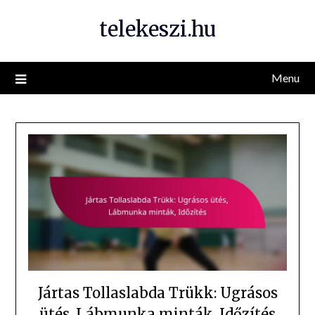
Skip
telekeszi.hu
to
content
Menu
Jártas Tollaslabda Trükk: Ugrásos
ütés, Lábmunka minták, Időzítés