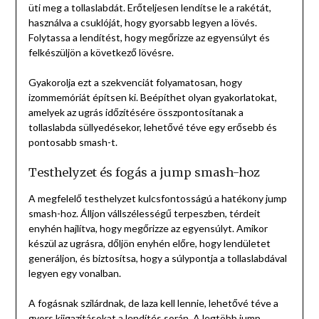
üti meg a tollaslabdát. Erőteljesen lendítse le a rakétát,
használva a csuklóját, hogy gyorsabb legyen a lövés.
Folytassa a lendítést, hogy megőrizze az egyensúlyt és
felkészüljön a következő lövésre.
Gyakorolja ezt a szekvenciát folyamatosan, hogy
izommemóriát építsen ki. Beépíthet olyan gyakorlatokat,
amelyek az ugrás időzítésére összpontosítanak a
tollaslabda süllyedésekor, lehetővé téve egy erősebb és
pontosabb smash-t.
Testhelyzet és fogás a jump smash-hoz
A megfelelő testhelyzet kulcsfontosságú a hatékony jump
smash-hoz. Álljon vállszélességű terpeszben, térdeit
enyhén hajlítva, hogy megőrizze az egyensúlyt. Amikor
készül az ugrásra, dőljön enyhén előre, hogy lendületet
generáljon, és biztosítsa, hogy a súlypontja a tollaslabdával
legyen egy vonalban.
A fogásnak szilárdnak, de laza kell lennie, lehetővé téve a
gyors kiigazításokat a lendítés során. A legtöbb jump