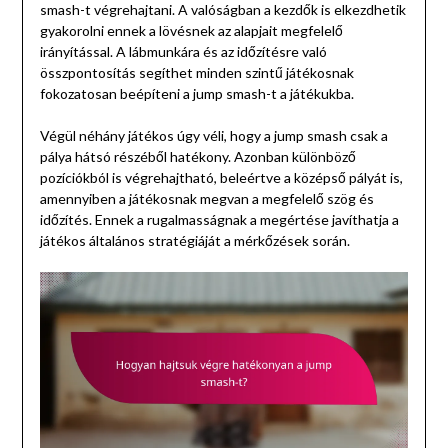
smash-t végrehajtani. A valóságban a kezdők is elkezdhetik
gyakorolni ennek a lövésnek az alapjait megfelelő
irányítással. A lábmunkára és az időzítésre való
összpontosítás segíthet minden szintű játékosnak
fokozatosan beépíteni a jump smash-t a játékukba.
Végül néhány játékos úgy véli, hogy a jump smash csak a
pálya hátsó részéből hatékony. Azonban különböző
pozíciókból is végrehajtható, beleértve a középső pályát is,
amennyiben a játékosnak megvan a megfelelő szög és
időzítés. Ennek a rugalmasságnak a megértése javíthatja a
játékos általános stratégiáját a mérkőzések során.