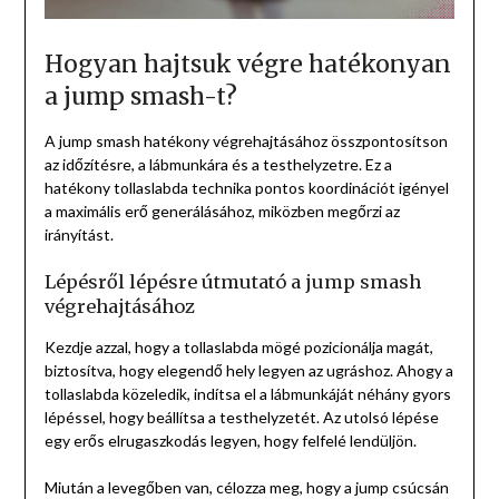
Hogyan hajtsuk végre hatékonyan
a jump smash-t?
A jump smash hatékony végrehajtásához összpontosítson
az időzítésre, a lábmunkára és a testhelyzetre. Ez a
hatékony tollaslabda technika pontos koordinációt igényel
a maximális erő generálásához, miközben megőrzi az
irányítást.
Lépésről lépésre útmutató a jump smash
végrehajtásához
Kezdje azzal, hogy a tollaslabda mögé pozicionálja magát,
biztosítva, hogy elegendő hely legyen az ugráshoz. Ahogy a
tollaslabda közeledik, indítsa el a lábmunkáját néhány gyors
lépéssel, hogy beállítsa a testhelyzetét. Az utolsó lépése
egy erős elrugaszkodás legyen, hogy felfelé lendüljön.
Miután a levegőben van, célozza meg, hogy a jump csúcsán