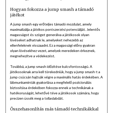
Hogyan fokozza a jump smash a támadó
játékot
A jump smash egy erőteljes támadó mozdulat, amely
maximalizálja a játékos pontszerzési potenciálját. Jelentős
magasságot és szöget generálva a játékosok olyan
lövéseket adhatnak le, amelyeket nehezebb az
ellenfeleknek visszaadni. Ez a magassági előny gyakran
olyan lövésekhez vezet, amelyek meredeken érkeznek,
megnehezítve a védekezést.
Továbbá, a jump smash időzítése kulcsfontosságú. A
játékosoknak arra kell törekedniük, hogy a jump smash-t a
jump csúcsán hajtsák végre a maximális hatás érdekében. A
lábmunkaminták gyakorlása a megfelelő pozicionálás
biztosítása érdekében fokozza ennek a technikának a
hatékonyságát, lehetővé téve a játékosok számára, hogy
precízen üssék meg a tollaslabdát.
Összehasonlítás más támadó technikákkal