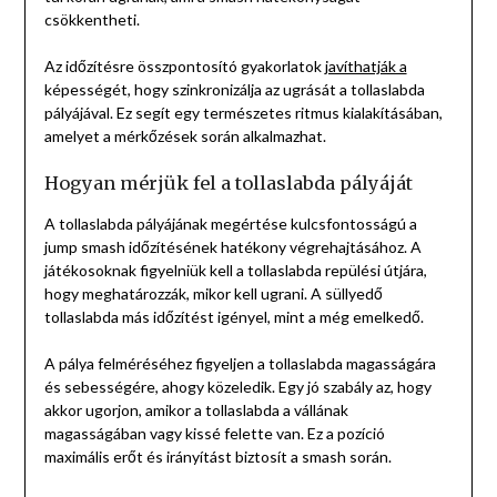
csökkentheti.
Az időzítésre összpontosító gyakorlatok
javíthatják a
képességét, hogy szinkronizálja az ugrását a tollaslabda
pályájával. Ez segít egy természetes ritmus kialakításában,
amelyet a mérkőzések során alkalmazhat.
Hogyan mérjük fel a tollaslabda pályáját
A tollaslabda pályájának megértése kulcsfontosságú a
jump smash időzítésének hatékony végrehajtásához. A
játékosoknak figyelniük kell a tollaslabda repülési útjára,
hogy meghatározzák, mikor kell ugrani. A süllyedő
tollaslabda más időzítést igényel, mint a még emelkedő.
A pálya felméréséhez figyeljen a tollaslabda magasságára
és sebességére, ahogy közeledik. Egy jó szabály az, hogy
akkor ugorjon, amikor a tollaslabda a vállának
magasságában vagy kissé felette van. Ez a pozíció
maximális erőt és irányítást biztosít a smash során.