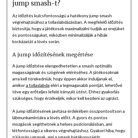
jump smash-t?
Az időzítés kulcsfontosságú a hatékony jump smash
végrehajtásához a tollaslabdázásban. A megfelelő időzítés
biztosítja, hogy a játékosok maximalizálni tudják az erejüket
és pontosságukat, miközben minimalizálják a hibák
kockázatát a lövés során.
A jump időzítésének megértése
A jump időzítése elengedhetetlen a smash optimális
magasságának és szögének eléréséhez. A játékosoknak
arra kell törekedniük, hogy éppen akkor induljanak el,
amikor
a tollaslabda
eléri a legmagasabb pontját, lehetővé
téve egy erőteljes lefelé irányuló ütést. Ehhez gyakorlás
szükséges, hogy érzékeljék, mikor kell kezdeni az ugrást.
A jump időzítésének javítása érdekében összpontosítson a
lábmunkamintáira a lövés előtt. A gyors és pontos
mozgások segíthetnek a helyes pozicionálásban, ami
létfontosságú a sikeres végrehajtáshoz. Gyakori hiba, hogy
túl korán ugranak, ami a smash hatékonyságát