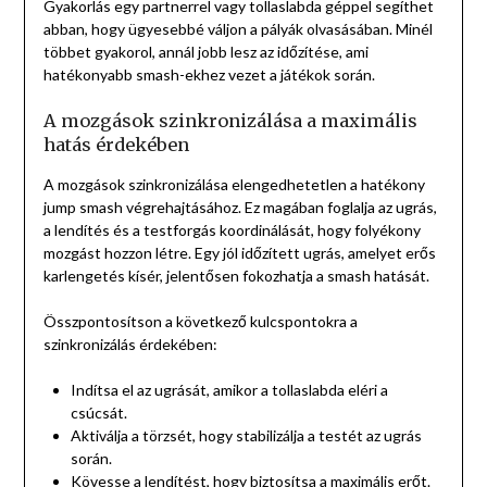
Gyakorlás egy partnerrel vagy tollaslabda géppel segíthet
abban, hogy ügyesebbé váljon a pályák olvasásában. Minél
többet gyakorol, annál jobb lesz az időzítése, ami
hatékonyabb smash-ekhez vezet a játékok során.
A mozgások szinkronizálása a maximális
hatás érdekében
A mozgások szinkronizálása elengedhetetlen a hatékony
jump smash végrehajtásához. Ez magában foglalja az ugrás,
a lendítés és a testforgás koordinálását, hogy folyékony
mozgást hozzon létre. Egy jól időzített ugrás, amelyet erős
karlengetés kísér, jelentősen fokozhatja a smash hatását.
Összpontosítson a következő kulcspontokra a
szinkronizálás érdekében:
Indítsa el az ugrását, amikor a tollaslabda eléri a
csúcsát.
Aktiválja a törzsét, hogy stabilizálja a testét az ugrás
során.
Kövesse a lendítést, hogy biztosítsa a maximális erőt.