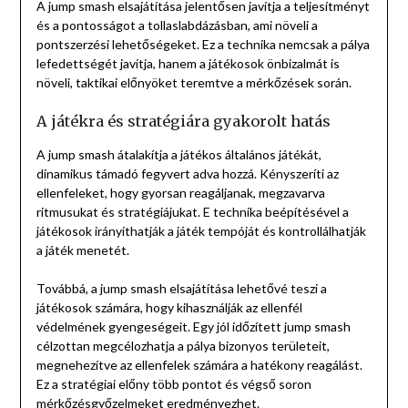
A jump smash elsajátítása jelentősen javítja a teljesítményt
és a pontosságot a tollaslabdázásban, ami növeli a
pontszerzési lehetőségeket. Ez a technika nemcsak a pálya
lefedettségét javítja, hanem a játékosok önbizalmát is
növeli, taktikai előnyöket teremtve a mérkőzések során.
A játékra és stratégiára gyakorolt hatás
A jump smash átalakítja a játékos általános játékát,
dinamikus támadó fegyvert adva hozzá. Kényszeríti az
ellenfeleket, hogy gyorsan reagáljanak, megzavarva
ritmusukat és stratégiájukat. E technika beépítésével a
játékosok irányíthatják a játék tempóját és kontrollálhatják
a játék menetét.
Továbbá, a jump smash elsajátítása lehetővé teszi a
játékosok számára, hogy kihasználják az ellenfél
védelmének gyengeségeit. Egy jól időzített jump smash
célzottan megcélozhatja a pálya bizonyos területeit,
megnehezítve az ellenfelek számára a hatékony reagálást.
Ez a stratégiai előny több pontot és végső soron
mérkőzésgyőzelmeket eredményezhet.