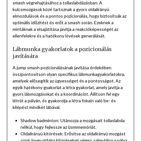
smash végrehajtásához a tollaslabdázásban. A
kulcsmozgások közé tartoznak a gyors oldalirányú
elmozdulások és a pontos pozicionálás, hogy biztosítsák az
optimális időzítést és erőt a smash során. Ezeknek a
mintáknak a elsajátítása javítja a reakcióképességét az
ellenfelekre és a hatékony lövések generálását.
Lábmunka gyakorlatok a pozicionálás
javítására
A jump smash pozicionálásának javítása érdekében
összpontosítson olyan specifikus lábmunkagyakorlatokra,
amelyek elősegítik az ügyességet és a pontosságot. Az
egyik hatékony gyakorlat a létra gyakorlat, amely javítja a
gyors lábmozgásokat és a koordinációt. Állítson fel egy
létrát a pályán, és gyakorolja a létra fokain való be- és
kilépést mindkét lábával.
Shadow badminton: Utánozza a mozgásait tollaslabda
nélkül, hogy fejlessze az izommemóriát.
Oldalirányú kitörések: Erősítse az oldalirányú mozgást
azzal, hogy oldalra kitöréseket végez, szimulálva a pálya