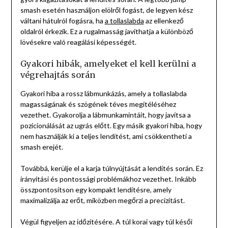
smash esetén használjon elölről fogást, de legyen kész
váltani hátulról fogásra, ha
a tollaslabda
az ellenkező
oldalról érkezik. Ez a rugalmasság javíthatja a különböző
lövésekre való reagálási képességét.
Gyakori hibák, amelyeket el kell kerülni a
végrehajtás során
Gyakori hiba a rossz lábmunkázás, amely a tollaslabda
magasságának és szögének téves megítéléséhez
vezethet. Gyakorolja a lábmunkamintáit, hogy javítsa a
pozicionálását az ugrás előtt. Egy másik gyakori hiba, hogy
nem használják ki a teljes lendítést, ami csökkentheti a
smash erejét.
Továbbá, kerülje el a karja túlnyújtását a lendítés során. Ez
irányítási és pontossági problémákhoz vezethet. Inkább
összpontosítson egy kompakt lendítésre, amely
maximalizálja az erőt, miközben megőrzi a precizitást.
Végül figyeljen az időzítésére. A túl korai vagy túl késői