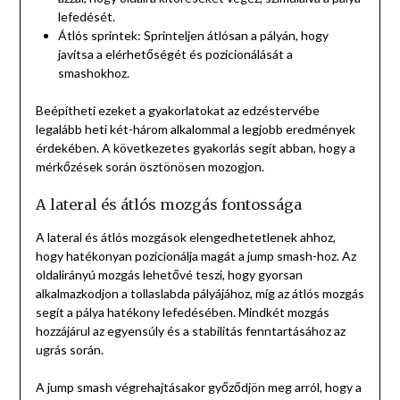
lefedését.
Átlós sprintek: Sprinteljen átlósan a pályán, hogy
javítsa a elérhetőségét és pozicionálását a
smashokhoz.
Beépítheti ezeket a gyakorlatokat az edzéstervébe
legalább heti két-három alkalommal a legjobb eredmények
érdekében. A következetes gyakorlás segít abban, hogy a
mérkőzések során ösztönösen mozogjon.
A lateral és átlós mozgás fontossága
A lateral és átlós mozgások elengedhetetlenek ahhoz,
hogy hatékonyan pozicionálja magát a jump smash-hoz. Az
oldalirányú mozgás lehetővé teszi, hogy gyorsan
alkalmazkodjon a tollaslabda pályájához, míg az átlós mozgás
segít a pálya hatékony lefedésében. Mindkét mozgás
hozzájárul az egyensúly és a stabilitás fenntartásához az
ugrás során.
A jump smash végrehajtásakor győződjön meg arról, hogy a