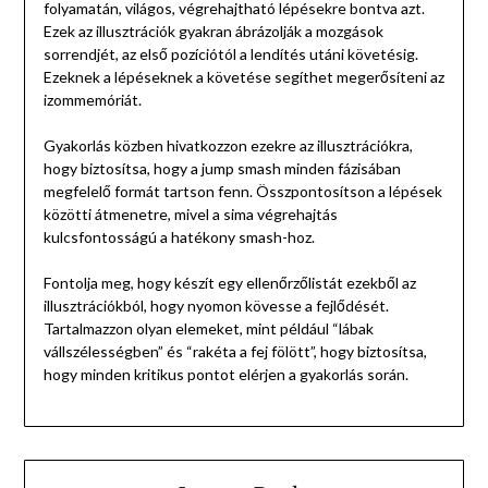
folyamatán, világos, végrehajtható lépésekre bontva azt.
Ezek az illusztrációk gyakran ábrázolják a mozgások
sorrendjét, az első pozíciótól a lendítés utáni követésig.
Ezeknek a lépéseknek a követése segíthet megerősíteni az
izommemóriát.
Gyakorlás közben hivatkozzon ezekre az illusztrációkra,
hogy biztosítsa, hogy a jump smash minden fázisában
megfelelő formát tartson fenn. Összpontosítson a lépések
közötti átmenetre, mivel a sima végrehajtás
kulcsfontosságú a hatékony smash-hoz.
Fontolja meg, hogy készít egy ellenőrzőlistát ezekből az
illusztrációkból, hogy nyomon kövesse a fejlődését.
Tartalmazzon olyan elemeket, mint például “lábak
vállszélességben” és “rakéta a fej fölött”, hogy biztosítsa,
hogy minden kritikus pontot elérjen a gyakorlás során.