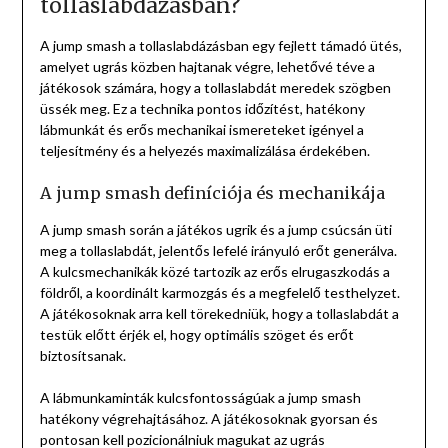
tollaslabdázásban?
A jump smash a tollaslabdázásban egy fejlett támadó ütés,
amelyet ugrás közben hajtanak végre, lehetővé téve a
játékosok számára, hogy a tollaslabdát meredek szögben
üssék meg. Ez a technika pontos időzítést, hatékony
lábmunkát és erős mechanikai ismereteket igényel a
teljesítmény és a helyezés maximalizálása érdekében.
A jump smash definíciója és mechanikája
A jump smash során a játékos ugrik és a jump csúcsán üti
meg a tollaslabdát, jelentős lefelé irányuló erőt generálva.
A kulcsmechanikák közé tartozik az erős elrugaszkodás a
földről, a koordinált karmozgás és a megfelelő testhelyzet.
A játékosoknak arra kell törekedniük, hogy a tollaslabdát a
testük előtt érjék el, hogy optimális szöget és erőt
biztosítsanak.
A lábmunkaminták kulcsfontosságúak a jump smash
hatékony végrehajtásához. A játékosoknak gyorsan és
pontosan kell pozicionálniuk magukat az ugrás