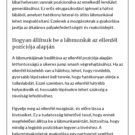
lábai helyesen vannak pozicionálva az emelkedő lendület
generálásához. Ez erős elrugaszkodást igényel a hátsó
lábából, amelyet hatékony lateral és átlós lábmunkával
lehet megvalósítani. Ezeknek a mozgásoknak a gyakorlása
javítja az általános pályalefedettségét és reakcióidejét.
Hogyan állítsuk be a lábmunkát az ellenfél
pozíciója alapján
A lábmunkájának beállítása az ellenfél pozíciója alapján
létfontosságú a sikeres jump smash végrehajtásához. Ha az
ellenfél közelebb van a hálóhoz, lehet, hogy rövidebb,
gyorsabb lépéseket kell tennie, hogy hatékonyan elérje a
tollaslabdát. Ezzel szemben, ha az ellenfél hátrébb
helyezkedik el, hosszabb lépésekre lehet szükség a
távolság lefedéséhez.
Figyelje meg az ellenfél mozgását, és előre lássa a
lövéseiket. Ez a tudatosság lehetővé teszi, hogy ennek
megfelelően állítsa be a lábmunkamintáit, biztosítva, hogy
mindig a legjobb pozícióban legyen a lövéshez. A
helyzetgyakorlatok gyakorlása egy partnerrel segíthet