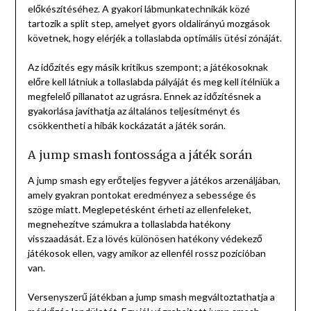
előkészítéséhez. A gyakori lábmunkatechnikák közé
tartozik a split step, amelyet gyors oldalirányú mozgások
követnek, hogy elérjék a tollaslabda optimális ütési zónáját.
Az időzítés egy másik kritikus szempont; a játékosoknak
előre kell látniuk a tollaslabda pályáját és meg kell ítélniük a
megfelelő pillanatot az ugrásra. Ennek az időzítésnek a
gyakorlása javíthatja az általános teljesítményt és
csökkentheti a hibák kockázatát a játék során.
A jump smash fontossága a játék során
A jump smash egy erőteljes fegyver a játékos arzenáljában,
amely gyakran pontokat eredményez a sebessége és
szöge miatt. Meglepetésként érheti az ellenfeleket,
megnehezítve számukra a tollaslabda hatékony
visszaadását. Ez a lövés különösen hatékony védekező
játékosok ellen, vagy amikor az ellenfél rossz pozícióban
van.
Versenyszerű játékban a jump smash megváltoztathatja a