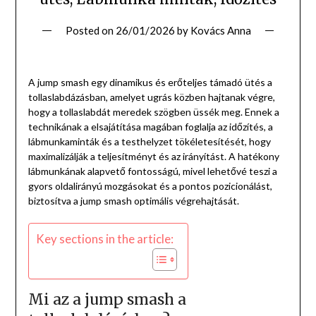
Posted on
26/01/2026
by
Kovács Anna
A jump smash egy dinamikus és erőteljes támadó ütés a
tollaslabdázásban, amelyet ugrás közben hajtanak végre,
hogy a tollaslabdát meredek szögben üssék meg. Ennek a
technikának a elsajátítása magában foglalja az időzítés, a
lábmunkaminták és a testhelyzet tökéletesítését, hogy
maximalizálják a teljesítményt és az irányítást. A hatékony
lábmunkának alapvető fontosságú, mivel lehetővé teszi a
gyors oldalirányú mozgásokat és a pontos pozicionálást,
biztosítva a jump smash optimális végrehajtását.
Key sections in the article:
Mi az a jump smash a