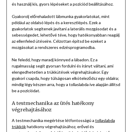
és használj kis, gyors lépéseket a pozíciód beállításához.
Gyakorolj előrehaladott lábmunka gyakorlatokat, mint
például az oldalsó lépés és a keresztlépés. Ezek a
gyakorlatok segítenek javítani a laterális mozgásodat és a
sebességedet, lehetővé téve, hogy hatékonyabban reagálj
az ellenfeled ütéseire. Célzottan építsd be ezeket a
mozgásokat a rendszeres edzésprogramodba.
Ne feledd, hogy maradj könnyed a lábadon. Ez a
rugalmasság segít gyorsan fordulni és irányt váltani, ami
elengedhetetlen a trükkütések végrehajtásakor. Egy
gyakori csapda, hogy túlságosan elköteleződsz egy oldalra;
mindig légy készen arra, hogy a tollaslabda íve alapján állítsd
be a pozíciódat.
A testmechanika az ütés hatékony
végrehajtásához
A testmechanika megértése létfontosságú a
tollaslabda
trükkök
hatékony végrehajtásához, erővel és