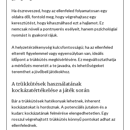
Ha észreveszed, hogy az ellenfeled folyamatosan egy
oldalra dől, fontold meg, hogy végrehajtasz egy
keresztütést, hogy kihasználhasd ezt a hajlamot. Ez
nemcsak növeli a pontnyerés esélyeit, hanem pszichológiai
nyomást is gyakorol rájuk.
A helyzetérzékenység kulcsfontosságú; ha az ellenfeled
elterelt figyelemmel vagy egyensúlyban van, ideális
időpont a trükkütés megkísérlésére. Ez megváltoztathatja
a mérkőzés menetét a te javadra, és lehetőségeket
teremthet a jövőbeli játékokhoz.
A trükkütések használatának
kockázatértékelése a játék során
Bár a trükkütések hatékonyak lehetnek, inherent
kockázatokat is hordoznak. A potenciális jutalom és a
kudarc kockázatának felmérése elengedhetetlen. Egy
rosszul végrehajtott trükkütés könnyű pontokat adhat az
ellenfelednek.