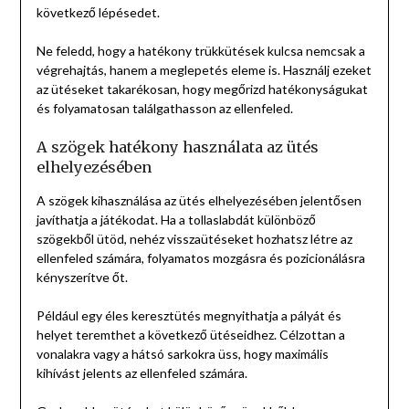
következő lépésedet.
Ne feledd, hogy a hatékony trükkütések kulcsa nemcsak a
végrehajtás, hanem a meglepetés eleme is. Használj ezeket
az ütéseket takarékosan, hogy megőrizd hatékonyságukat
és folyamatosan találgathasson az ellenfeled.
A szögek hatékony használata az ütés
elhelyezésében
A szögek kihasználása az ütés elhelyezésében jelentősen
javíthatja a játékodat. Ha a tollaslabdát különböző
szögekből ütöd, nehéz visszaütéseket hozhatsz létre az
ellenfeled számára, folyamatos mozgásra és pozicionálásra
kényszerítve őt.
Például egy éles keresztütés megnyithatja a pályát és
helyet teremthet a következő ütéseidhez. Célzottan a
vonalakra vagy a hátsó sarkokra üss, hogy maximális
kihívást jelents az ellenfeled számára.