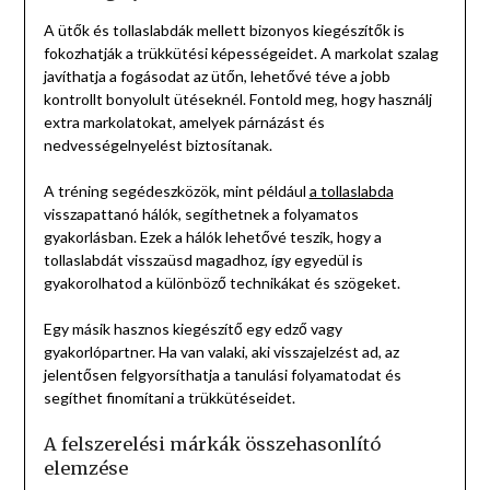
A ütők és tollaslabdák mellett bizonyos kiegészítők is
fokozhatják a trükkütési képességeidet. A markolat szalag
javíthatja a fogásodat az ütőn, lehetővé téve a jobb
kontrollt bonyolult ütéseknél. Fontold meg, hogy használj
extra markolatokat, amelyek párnázást és
nedvességelnyelést biztosítanak.
A tréning segédeszközök, mint például
a tollaslabda
visszapattanó hálók, segíthetnek a folyamatos
gyakorlásban. Ezek a hálók lehetővé teszik, hogy a
tollaslabdát visszaüsd magadhoz, így egyedül is
gyakorolhatod a különböző technikákat és szögeket.
Egy másik hasznos kiegészítő egy edző vagy
gyakorlópartner. Ha van valaki, aki visszajelzést ad, az
jelentősen felgyorsíthatja a tanulási folyamatodat és
segíthet finomítani a trükkütéseidet.
A felszerelési márkák összehasonlító
elemzése