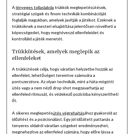
A
lényeges tollaslabda
trükkök meglepetésütések,
stratégiai szögek és finom technikák kombinációját
foglalják magukban, amelyek javítják a játékot. Ezeknek a
trükköknek a mesteri elsajátítása jelentősen növelheti a
képességedet, hogy megtéveszd ellenfeleidet és
kontrolláld a játék menetét.
Trükkütések, amelyek meglepik az
ellenfeleket
A trükkütések célja, hogy váratlan helyzetbe hozzák az
ellenfelet, lehetőséget teremtve számodra a
pontszerzésre. Az olyan technikák, mint a háta mögötti
ütés vagy a nem néző drop shot megzavarhatja az
ellenfeled ritmusát, és védekező pozícióba kényszerítheti
őt.
A sikeres meglepetés
ütés végrehajtás
ához gyakorold az
időzítést és a pozicionálást. Egy jól időzített pattanás a
tenyeres oldalról váratlan szögeket eredményezhet,
megnehezítve az ellenfeled számára, hogy előre lássa a