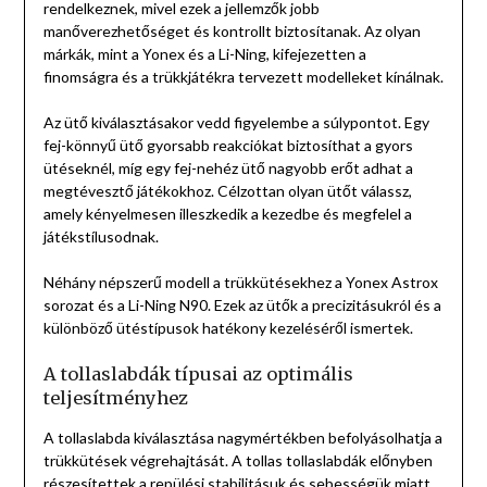
rendelkeznek, mivel ezek a jellemzők jobb
manőverezhetőséget és kontrollt biztosítanak. Az olyan
márkák, mint a Yonex és a Li-Ning, kifejezetten a
finomságra és a trükkjátékra tervezett modelleket kínálnak.
Az ütő kiválasztásakor vedd figyelembe a súlypontot. Egy
fej-könnyű ütő gyorsabb reakciókat biztosíthat a gyors
ütéseknél, míg egy fej-nehéz ütő nagyobb erőt adhat a
megtévesztő játékokhoz. Célzottan olyan ütőt válassz,
amely kényelmesen illeszkedik a kezedbe és megfelel a
játékstílusodnak.
Néhány népszerű modell a trükkütésekhez a Yonex Astrox
sorozat és a Li-Ning N90. Ezek az ütők a precizitásukról és a
különböző ütéstípusok hatékony kezeléséről ismertek.
A tollaslabdák típusai az optimális
teljesítményhez
A tollaslabda kiválasztása nagymértékben befolyásolhatja a
trükkütések végrehajtását. A tollas tollaslabdák előnyben
részesítettek a repülési stabilitásuk és sebességük miatt,