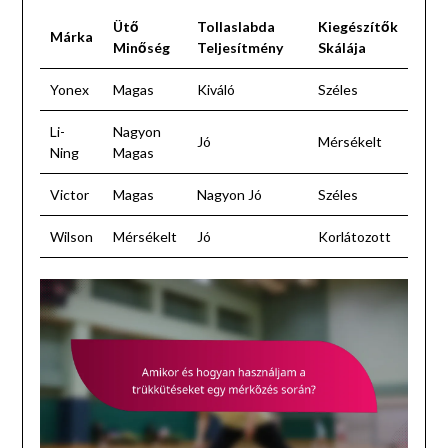
Ütő
Tollaslabda
Kiegészítők
Márka
Minőség
Teljesítmény
Skálája
Yonex
Magas
Kiváló
Széles
Li-
Nagyon
Jó
Mérsékelt
Ning
Magas
Victor
Magas
Nagyon Jó
Széles
Wilson
Mérsékelt
Jó
Korlátozott