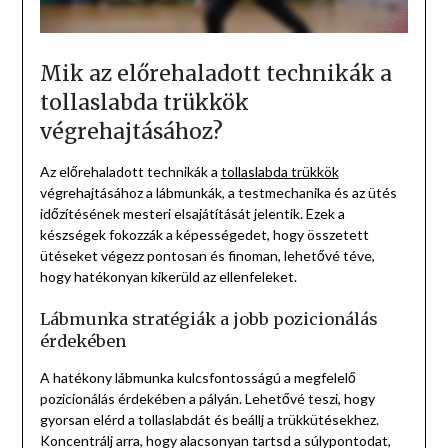
Mik az előrehaladott technikák a
tollaslabda trükkök
végrehajtásához?
Az előrehaladott technikák a
tollaslabda trükkök
végrehajtásához a lábmunkák, a testmechanika és az ütés
időzítésének mesteri elsajátítását jelentik. Ezek a
készségek fokozzák a képességedet, hogy összetett
ütéseket végezz pontosan és finoman, lehetővé téve,
hogy hatékonyan kikerüld az ellenfeleket.
Lábmunka stratégiák a jobb pozicionálás
érdekében
A hatékony lábmunka kulcsfontosságú a megfelelő
pozicionálás érdekében a pályán. Lehetővé teszi, hogy
gyorsan elérd a tollaslabdát és beállj a trükkütésekhez.
Koncentrálj arra, hogy alacsonyan tartsd a súlypontodat,