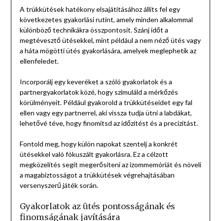
A trükkütések hatékony elsajátításához állíts fel egy
következetes gyakorlási rutint, amely minden alkalommal
különböző technikákra összpontosít. Szánj időt a
megtévesztő ütésekkel, mint például a nem néző ütés vagy
a háta mögötti ütés gyakorlására, amelyek meglephetik az
ellenfeledet.
Incorporálj egy keveréket a szóló gyakorlatok és a
partnergyakorlatok közé, hogy szimuláld a mérkőzés
körülményeit. Például gyakorold a trükkütéseidet egy fal
ellen vagy egy partnerrel, aki vissza tudja ütni a labdákat,
lehetővé téve, hogy finomítsd az időzítést és a precizitást.
Fontold meg, hogy külön napokat szentelj a konkrét
ütésekkel való fókuszált gyakorlásra. Ez a célzott
megközelítés segít megerősíteni az izommemóriát és növeli
a magabiztosságot a trükkütések végrehajtásában
versenyszerű játék során.
Gyakorlatok az ütés pontosságának és
finomságának javítására