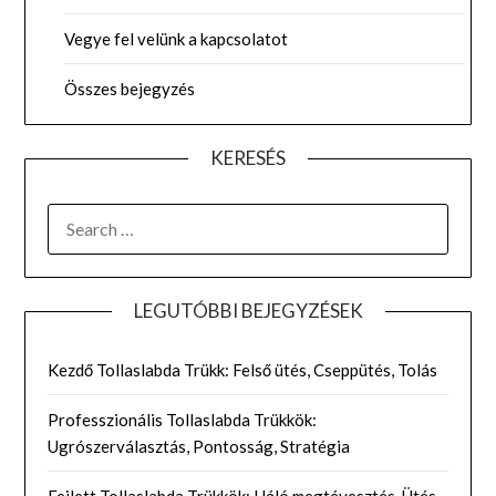
Vegye fel velünk a kapcsolatot
Összes bejegyzés
KERESÉS
SEARCH
FOR:
LEGUTÓBBI BEJEGYZÉSEK
Kezdő Tollaslabda Trükk: Felső ütés, Cseppütés, Tolás
Professzionális Tollaslabda Trükkök:
Ugrószerválasztás, Pontosság, Stratégia
Fejlett Tollaslabda Trükkök: Háló megtévesztés, Ütés