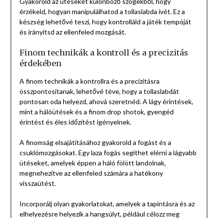
Gyakorold az ütéseket különböző szögekből, hogy
érzékeld, hogyan manipulálhatod a tollaslabda ívét. Ez a
készség lehetővé teszi, hogy kontrolláld a játék tempóját
és irányítsd az ellenfeled mozgását.
Finom technikák a kontroll és a precizitás
érdekében
A finom technikák a kontrollra és a precizitásra
összpontosítanak, lehetővé téve, hogy a tollaslabdát
pontosan oda helyezd, ahová szeretnéd. A lágy érintések,
mint a hálóütések és a finom drop shotok, gyengéd
érintést és éles időzítést igényelnek.
A finomság elsajátításához gyakorold a fogást és a
csuklómozgásokat. Egy laza fogás segíthet elérni a lágyabb
ütéseket, amelyek éppen a háló fölött landolnak,
megnehezítve az ellenfeled számára a hatékony
visszaütést.
Incorporálj olyan gyakorlatokat, amelyek a tapintásra és az
elhelyezésre helyezik a hangsúlyt, például célozz meg