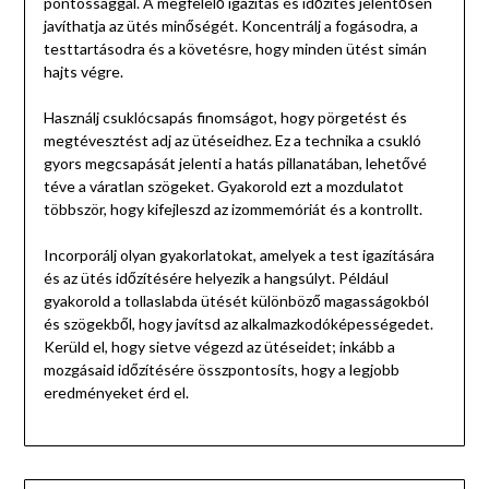
pontossággal. A megfelelő igazítás és időzítés jelentősen
javíthatja az ütés minőségét. Koncentrálj a fogásodra, a
testtartásodra és a követésre, hogy minden ütést simán
hajts végre.
Használj csuklócsapás finomságot, hogy pörgetést és
megtévesztést adj az ütéseidhez. Ez a technika a csukló
gyors megcsapását jelenti a hatás pillanatában, lehetővé
téve a váratlan szögeket. Gyakorold ezt a mozdulatot
többször, hogy kifejleszd az izommemóriát és a kontrollt.
Incorporálj olyan gyakorlatokat, amelyek a test igazítására
és az ütés időzítésére helyezik a hangsúlyt. Például
gyakorold a tollaslabda ütését különböző magasságokból
és szögekből, hogy javítsd az alkalmazkodóképességedet.
Kerüld el, hogy sietve végezd az ütéseidet; inkább a
mozgásaid időzítésére összpontosíts, hogy a legjobb
eredményeket érd el.