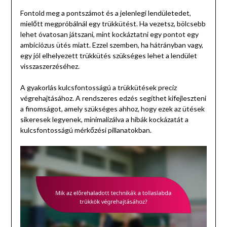
Fontold meg a pontszámot és a jelenlegi lendületedet,
mielőtt megpróbálnál egy trükkütést. Ha vezetsz, bölcsebb
lehet óvatosan játszani, mint kockáztatni egy pontot egy
ambiciózus ütés miatt. Ezzel szemben, ha hátrányban vagy,
egy jól elhelyezett trükkütés szükséges lehet a lendület
visszaszerzéséhez.
A gyakorlás kulcsfontosságú a trükkütések precíz
végrehajtásához. A rendszeres edzés segíthet kifejleszteni
a finomságot, amely szükséges ahhoz, hogy ezek az ütések
sikeresek legyenek, minimalizálva a hibák kockázatát a
kulcsfontosságú mérkőzési pillanatokban.