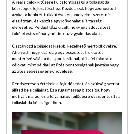
A reális célok kitűzése kulcsfontosságú a tollaslabda
készségek fejlesztéséhez. Kezdd azzal, hogy azonosítod
azokat a konkrét trükkütéseket, amelyeket szeretnél
elsajátítani, és készíts egy idővonalat a jártasság
eléréséhez. Például tűzz ki célt, hogy egy adott ütést
tökéletesíts néhány hét intenzív gyakorlás alatt.
Osztályozd a céljaidat kisebb, kezelhető mérföldkövekre.
Ahelyett, hogy kizárólag egy összetett trükkütés
mesterévé válásra összpontosítanál, állíts fel fokozatos
célokat, mint például az ütés pontosságának javítása vagy
az ütés sebességének növelése.
Rendszeresen értékeld a fejlődésedet, és szükség szerint
állítsd be a céljaidat. Ez a rugalmasság biztosítja, hogy
motivált maradj és a folyamatos fejlődésre összpontosíts a
tollaslabda készségeidben.