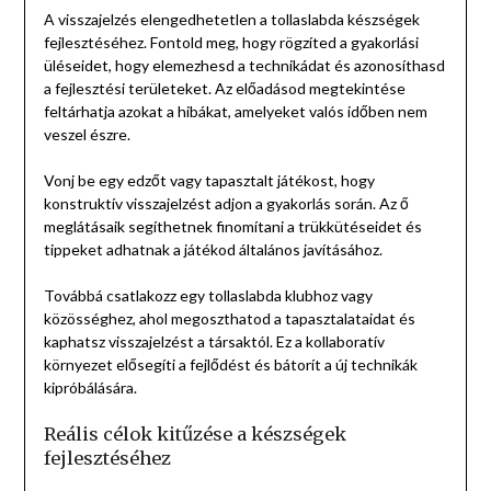
A visszajelzés elengedhetetlen a tollaslabda készségek
fejlesztéséhez. Fontold meg, hogy rögzíted a gyakorlási
üléseidet, hogy elemezhesd a technikádat és azonosíthasd
a fejlesztési területeket. Az előadásod megtekintése
feltárhatja azokat a hibákat, amelyeket valós időben nem
veszel észre.
Vonj be egy edzőt vagy tapasztalt játékost, hogy
konstruktív visszajelzést adjon a gyakorlás során. Az ő
meglátásaik segíthetnek finomítani a trükkütéseidet és
tippeket adhatnak a játékod általános javításához.
Továbbá csatlakozz egy tollaslabda klubhoz vagy
közösséghez, ahol megoszthatod a tapasztalataidat és
kaphatsz visszajelzést a társaktól. Ez a kollaboratív
környezet elősegíti a fejlődést és bátorít a új technikák
kipróbálására.
Reális célok kitűzése a készségek
fejlesztéséhez