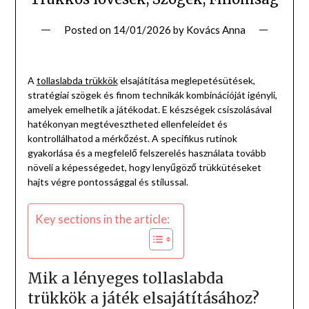
Posted on
14/01/2026
by
Kovács Anna
A
tollaslabda trükkök
elsajátítása meglepetésütések,
stratégiai szögek és finom technikák kombinációját igényli,
amelyek emelhetik a játékodat. E készségek csiszolásával
hatékonyan megtévesztheted ellenfeleidet és
kontrollálhatod a mérkőzést. A specifikus rutinok
gyakorlása és a megfelelő felszerelés használata tovább
növeli a képességedet, hogy lenyűgöző trükkütéseket
hajts végre pontossággal és stílussal.
Key sections in the article:
Mik a lényeges tollaslabda
trükkök a játék elsajátításához?