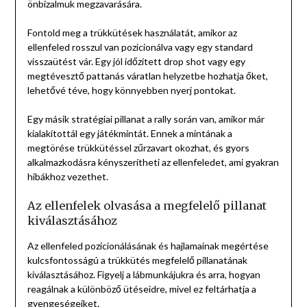
önbizalmuk megzavarására.
Fontold meg a trükkütések használatát, amikor az
ellenfeled rosszul van pozicionálva vagy egy standard
visszaütést vár. Egy jól időzített drop shot vagy egy
megtévesztő pattanás váratlan helyzetbe hozhatja őket,
lehetővé téve, hogy könnyebben nyerj pontokat.
Egy másik stratégiai pillanat a rally során van, amikor már
kialakítottál egy játékmintát. Ennek a mintának a
megtörése trükkütéssel zűrzavart okozhat, és gyors
alkalmazkodásra kényszerítheti az ellenfeledet, ami gyakran
hibákhoz vezethet.
Az ellenfelek olvasása a megfelelő pillanat
kiválasztásához
Az ellenfeled pozicionálásának és hajlamainak megértése
kulcsfontosságú a trükkütés megfelelő pillanatának
kiválasztásához. Figyelj a lábmunkájukra és arra, hogyan
reagálnak a különböző ütéseidre, mivel ez feltárhatja a
gyengeségeiket.