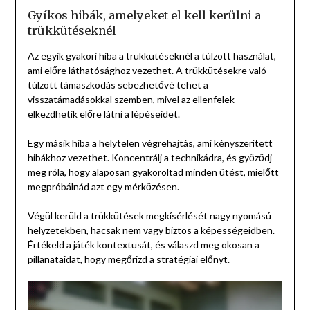
Gyíkos hibák, amelyeket el kell kerülni a
trükkütéseknél
Az egyik gyakori hiba a trükkütéseknél a túlzott használat,
ami előre láthatósághoz vezethet. A trükkütésekre való
túlzott támaszkodás sebezhetővé tehet a
visszatámadásokkal szemben, mivel az ellenfelek
elkezdhetik előre látni a lépéseidet.
Egy másik hiba a helytelen végrehajtás, ami kényszerített
hibákhoz vezethet. Koncentrálj a technikádra, és győződj
meg róla, hogy alaposan gyakoroltad minden ütést, mielőtt
megpróbálnád azt egy mérkőzésen.
Végül kerüld a trükkütések megkísérlését nagy nyomású
helyzetekben, hacsak nem vagy biztos a képességeidben.
Értékeld a játék kontextusát, és válaszd meg okosan a
pillanataidat, hogy megőrizd a stratégiai előnyt.