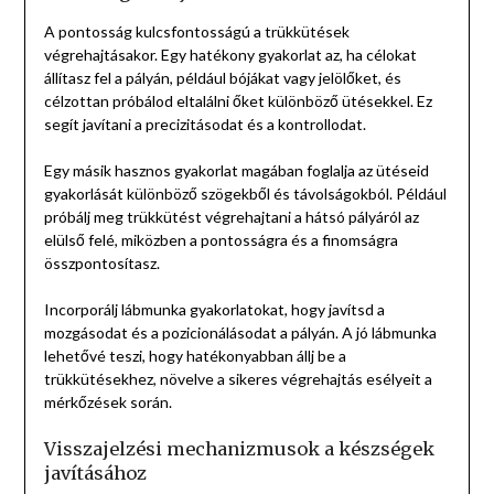
A pontosság kulcsfontosságú a trükkütések
végrehajtásakor. Egy hatékony gyakorlat az, ha célokat
állítasz fel a pályán, például bójákat vagy jelölőket, és
célzottan próbálod eltalálni őket különböző ütésekkel. Ez
segít javítani a precizitásodat és a kontrollodat.
Egy másik hasznos gyakorlat magában foglalja az ütéseid
gyakorlását különböző szögekből és távolságokból. Például
próbálj meg trükkütést végrehajtani a hátsó pályáról az
elülső felé, miközben a pontosságra és a finomságra
összpontosítasz.
Incorporálj lábmunka gyakorlatokat, hogy javítsd a
mozgásodat és a pozicionálásodat a pályán. A jó lábmunka
lehetővé teszi, hogy hatékonyabban állj be a
trükkütésekhez, növelve a sikeres végrehajtás esélyeit a
mérkőzések során.
Visszajelzési mechanizmusok a készségek
javításához