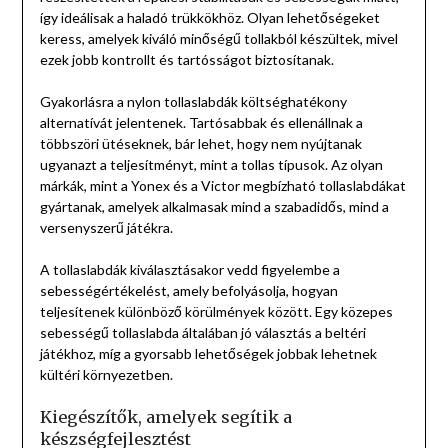
így ideálisak a haladó trükkökhöz. Olyan lehetőségeket
keress, amelyek kiváló minőségű tollakból készültek, mivel
ezek jobb kontrollt és tartósságot biztosítanak.
Gyakorlásra a nylon tollaslabdák költséghatékony
alternatívát jelentenek. Tartósabbak és ellenállnak a
többszöri ütéseknek, bár lehet, hogy nem nyújtanak
ugyanazt a teljesítményt, mint a tollas típusok. Az olyan
márkák, mint a Yonex és a Victor megbízható tollaslabdákat
gyártanak, amelyek alkalmasak mind a szabadidős, mind a
versenyszerű játékra.
A tollaslabdák kiválasztásakor vedd figyelembe a
sebességértékelést, amely befolyásolja, hogyan
teljesítenek különböző körülmények között. Egy közepes
sebességű tollaslabda általában jó választás a beltéri
játékhoz, míg a gyorsabb lehetőségek jobbak lehetnek
kültéri környezetben.
Kiegészítők, amelyek segítik a
készségfejlesztést