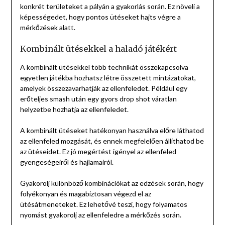
konkrét területeket a pályán a gyakorlás során. Ez növeli a
képességedet, hogy pontos ütéseket hajts végre a
mérkőzések alatt.
Kombinált ütésekkel a haladó játékért
A kombinált ütésekkel több technikát összekapcsolva
egyetlen játékba hozhatsz létre összetett mintázatokat,
amelyek összezavarhatják az ellenfeledet. Például egy
erőteljes smash után egy gyors drop shot váratlan
helyzetbe hozhatja az ellenfeledet.
A kombinált ütéseket hatékonyan használva előre láthatod
az ellenfeled mozgását, és ennek megfelelően állíthatod be
az ütéseidet. Ez jó megértést igényel az ellenfeled
gyengeségeiről és hajlamairól.
Gyakorolj különböző kombinációkat az edzések során, hogy
folyékonyan és magabiztosan végezd el az
ütésátmeneteket. Ez lehetővé teszi, hogy folyamatos
nyomást gyakorolj az ellenfeledre a mérkőzés során.