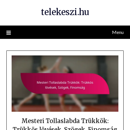
Skip
telekeszi.hu
to
content
Menu
Mesteri Tollaslabda Trükkök:
Trükkös lövések, Szögek, Finomság