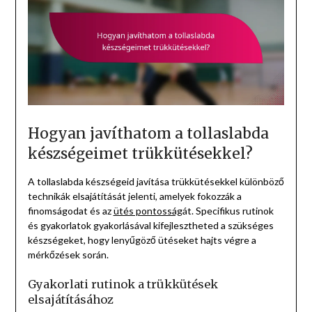
Hogyan javíthatom a tollaslabda
készségeimet trükkütésekkel?
A tollaslabda készségeid javítása trükkütésekkel különböző
technikák elsajátítását jelenti, amelyek fokozzák a
finomságodat és az
ütés pontosság
át. Specifikus rutinok
és gyakorlatok gyakorlásával kifejlesztheted a szükséges
készségeket, hogy lenyűgöző ütéseket hajts végre a
mérkőzések során.
Gyakorlati rutinok a trükkütések
elsajátításához