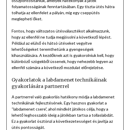
összpontosítaniuk, amelyek hatékonyak a játék
folyamatosságának fenntartásában. Egy tiszta ütés hátra
tolhatja az ellenfelet a pályán, míg egy cseppütés
meglepheti őket.
Fontos, hogy változatos ütésválasztékot alkalmazzunk,
hogy az ellenfél ne tudja megjósolni a következő lépést.
Például az elülső és hátsó ütéseket vegyítve
lehetőségeket teremthetünk a gyengeségek
kihasználására. A kezdőknek azt is gyakorolniuk kell, hogy
különböző szögekből üssenek, hogy nehezebb legyen az
ellenfél számára a következő mozdulat előrejelzése.
Gyakorlatok a labdamenet technikáinak
gyakorlására partnerrel
A partnerrel való gyakorlás hatékony módja a labdamenet
technikáinak fejlesztésének. Egy hasznos gyakorlat a
“labdamenet csere”, ahol mindkét játékos célja, hogy a
lehető leghosszabb ideig a játékban tartsa a tollaslabdát.
Ez a gyakorlat ösztönzi a következetességet és javítja az
ütés pontosságát.