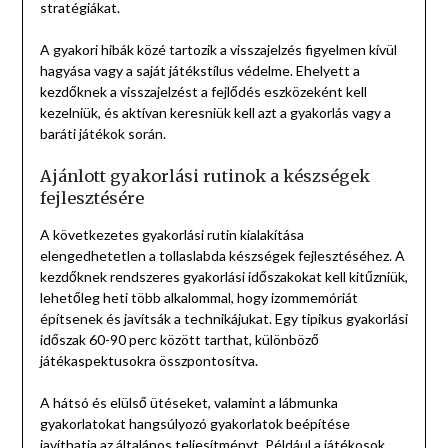
stratégiákat.
A gyakori hibák közé tartozik a visszajelzés figyelmen kívül
hagyása vagy a saját játékstílus védelme. Ehelyett a
kezdőknek a visszajelzést a fejlődés eszközeként kell
kezelniük, és aktívan keresniük kell azt a gyakorlás vagy a
baráti játékok során.
Ajánlott gyakorlási rutinok a készségek
fejlesztésére
A következetes gyakorlási rutin kialakítása
elengedhetetlen a tollaslabda készségek fejlesztéséhez. A
kezdőknek rendszeres gyakorlási időszakokat kell kitűzniük,
lehetőleg heti több alkalommal, hogy izommemóriát
építsenek és javítsák a technikájukat. Egy tipikus gyakorlási
időszak 60-90 perc között tarthat, különböző
játékaspektusokra összpontosítva.
A hátsó és elülső ütéseket, valamint a lábmunka
gyakorlatokat hangsúlyozó gyakorlatok beépítése
javíthatja az általános teljesítményt. Például a játékosok