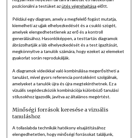
pozicionálni a testüket az
ütés végrehajtása
előtt.
Például egy diagram, amely a megfelelő fogást mutatja,
kiemelheti az ujjak elhelyezkedését és a csukló szögét,
amelyek elengedhetetlenek az erő és a kontroll
generálásához. Hasonlóképpen, a testtartás diagramok
ábrázolhatják a láb elhelyezkedését és a test igazítását,
megkönnyítve a tanulók számára, hogy ezeket az elemeket
gyakorlat során reprodukálják.
A diagramok videókkal való kombinálása megerősítheti a
tanulást, mivel gyors referencia pontokként szolgálnak,
amelyeket a tanulók újra és újra megtekinthetnek. Ez a
vizuális segédeszközök kombinációja különböző tanulási
stílusokhoz igazodik, javítva az általános megértést.
Minőségi források keresése a vizuális
tanuláshoz
A tollaslabda technikák hatékony elsajátításához
elengedhetetlen, hogy minőségi forrásokat találjunk,