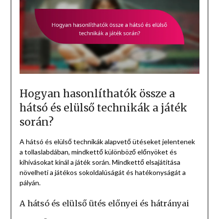
Hogyan hasonlíthatók össze a
hátsó és elülső technikák a játék
során?
A hátsó és elülső technikák alapvető ütéseket jelentenek
a tollaslabdában, mindkettő különböző előnyöket és
kihívásokat kínál a játék során. Mindkettő elsajátítása
növelheti a játékos sokoldalúságát és hatékonyságát a
pályán.
A hátsó és elülső ütés előnyei és hátrányai