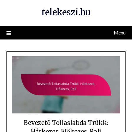
Skip
telekeszi.hu
to
content
Menu
Bevezető Tollaslabda Trükk:
Hátkezes, Előkezes, Rali