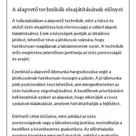
A alapvető technikák elsajátításának előnyei
A tollaslabdában a alapvető technikák, mint a hátsó és
elülső ütés elsajátítása kulcsfontosságú a szilárd alapok
kialakításához. Ezek a készségek javítják az általános
játékot, lehetővé téve a játékosok számára, hogy
hatékonyan reagáljanak a labdamenetek során. A technikák
erős megértése jelentősen javíthatja az ütés pontosságát
és erejét.
Ezenkívül a alapvető lábmunka hangsúlyozása segít a
játékosoknak hatékonyan mozogni a pályán. A jó lábmunka
jobb pozicionálást tesz lehetővé, ami elengedhetetlen az
ütés hatékony végrehajtásához. A kezdőknek prioritásként
kell kezelniük ezeket az alapokat, hogy elkerüljék a rossz
szokások kialakulását, amelyek hátráltathatják a fejlődést.
Elérhető célok kitűzése, mint például az ütés
pontosságának vagy a lábsebesség javítása, motiválhatja a
kezdőket a következetes gyakorlásra. Az előrehaladás
nyomon követése egyszerű mutatók, például a gyakorlás