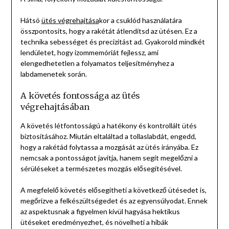
Hátsó
ütés végrehajtása
kor a csuklód használatára
összpontosíts, hogy a rakétát átlendítsd az ütésen. Ez a
technika sebességet és precizitást ad. Gyakorold mindkét
lendületet, hogy izommemóriát fejlessz, ami
elengedhetetlen a folyamatos teljesítményhez a
labdamenetek során.
A követés fontossága az ütés
végrehajtásában
A követés létfontosságú a hatékony és kontrollált ütés
biztosításához. Miután eltaláltad a tollaslabdát, engedd,
hogy a rakétád folytassa a mozgását az ütés irányába. Ez
nemcsak a pontosságot javítja, hanem segít megelőzni a
sérüléseket a természetes mozgás elősegítésével.
A megfelelő követés elősegítheti a következő ütésedet is,
megőrizve a felkészültségedet és az egyensúlyodat. Ennek
az aspektusnak a figyelmen kívül hagyása hektikus
ütéseket eredményezhet, és növelheti a hibák