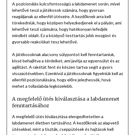
A pozicionálás kulcsfontosságú a labdamenet során, mivel
lehetővé teszi a játékosok számára, hogy gyorsan
reagáljanak az ellenfél ütéseire. A kezdőknek arra kell
törekedniük, hogy középen helyezkedjenek el a pályán, ami
lehetővé teszi számukra, hogy hatékonyan lefedjék
mindkét oldalt. Ez a középső testtartás jobb mozgást és
gyorsabb reakciókat tesz lehetővé.
A játékosoknak alacsony súlypontot kell fenntartaniuk,
kissé behajlítva a térdeiket, ami javítja az egyensúlyt és az
agilitást. A rakétát fent és készen tartva segít a gyors
visszaütésekben. Ezenkívül a játékosoknak figyelniük kell az
ellenfél pozicionálására, hogy előre jelezhessék, hová
mehet a tollaslabda legközelebb.
A megfelelő ütés kiválasztása a labdamenet
fenntartásához
A megfelelő ütés kiválasztása elengedhetetlen a
labdamenet életben tartásához. A kezdőknek az alapvető
ütésekkel, mint a tiszták, cseppütések és hajtások kell