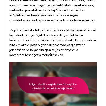
következetességet. Meghatározott célok kitűzése, például
egy bizonyos számú egymást követő labdamenet elérése,
motiválhatja a játékosokat a fejlődésre. Ezenkívül az
erőnléti edzés beépítése segíthet a szükséges
izomállóképesség kiépítésében a tartós labdamenetekhez.
Végül, a mentális fókusz fenntartása a labdamenetek során
kulcsfontosságú. A játékosoknak dolgozniuk kell a
koncentráció fenntartásán, és nem szabad elkeseredniük a
hibák miatt. A pozitív gondolkodásmód kifejlesztése
jelentősen befolyásolhatja a teljesítményt és a
következetességet a mérkőzéseken.