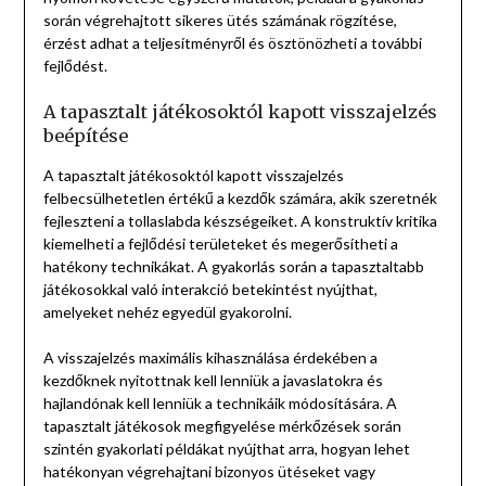
során végrehajtott sikeres ütés számának rögzítése,
érzést adhat a teljesítményről és ösztönözheti a további
fejlődést.
A tapasztalt játékosoktól kapott visszajelzés
beépítése
A tapasztalt játékosoktól kapott visszajelzés
felbecsülhetetlen értékű a kezdők számára, akik szeretnék
fejleszteni a tollaslabda készségeiket. A konstruktív kritika
kiemelheti a fejlődési területeket és megerősítheti a
hatékony technikákat. A gyakorlás során a tapasztaltabb
játékosokkal való interakció betekintést nyújthat,
amelyeket nehéz egyedül gyakorolni.
A visszajelzés maximális kihasználása érdekében a
kezdőknek nyitottnak kell lenniük a javaslatokra és
hajlandónak kell lenniük a technikáik módosítására. A
tapasztalt játékosok megfigyelése mérkőzések során
szintén gyakorlati példákat nyújthat arra, hogyan lehet
hatékonyan végrehajtani bizonyos ütéseket vagy