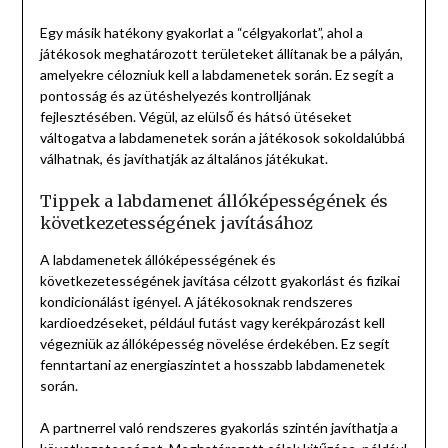
Egy másik hatékony gyakorlat a “célgyakorlat”, ahol a
játékosok meghatározott területeket állítanak be a pályán,
amelyekre célozniuk kell a labdamenetek során. Ez segít a
pontosság és az ütéshelyezés kontrolljának
fejlesztésében. Végül, az elülső és hátsó ütéseket
váltogatva a labdamenetek során a játékosok sokoldalúbbá
válhatnak, és javíthatják az általános játékukat.
Tippek a labdamenet állóképességének és
következetességének javításához
A labdamenetek állóképességének és
következetességének javítása célzott gyakorlást és fizikai
kondicionálást igényel. A játékosoknak rendszeres
kardioedzéseket, például futást vagy kerékpározást kell
végezniük az állóképesség növelése érdekében. Ez segít
fenntartani az energiaszintet a hosszabb labdamenetek
során.
A partnerrel való rendszeres gyakorlás szintén javíthatja a