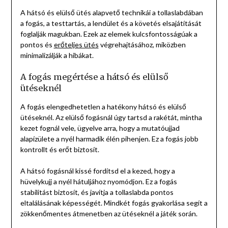
A hátsó és elülső ütés alapvető technikái a tollaslabdában
a fogás, a testtartás, a lendület és a követés elsajátítását
foglalják magukban. Ezek az elemek kulcsfontosságúak a
pontos és
erőteljes ütés
végrehajtásához, miközben
minimalizálják a hibákat.
A fogás megértése a hátsó és elülső
ütéseknél
A fogás elengedhetetlen a hatékony hátsó és elülső
ütéseknél. Az elülső fogásnál úgy tartsd a rakétát, mintha
kezet fognál vele, ügyelve arra, hogy a mutatóujjad
alapízülete a nyél harmadik élén pihenjen. Ez a fogás jobb
kontrollt és erőt biztosít.
A hátsó fogásnál kissé fordítsd el a kezed, hogy a
hüvelykujj a nyél hátuljához nyomódjon. Ez a fogás
stabilitást biztosít, és javítja a tollaslabda pontos
eltalálásának képességét. Mindkét fogás gyakorlása segít a
zökkenőmentes átmenetben az ütéseknél a játék során.