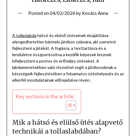
Posted on
04/02/2026
by
Kovács Anna
A tollaslabda
hátsó és elülső ütéseinek elsajátítása
elengedhetetlen bármely játékos számára, aki szeretné
fejleszteni a játékát. A fogásra, a testtartásra és a
lendületre összpontosítva a kezdők képesek lesznek
kifejleszteni a pontos és erőteljes ütéseket. A
labdamenetekben való részvétel segít a játékosoknak a
készségeik fejlesztésében a folyamatos ütéshelyezés és az
ellenfél mozdulatainak előrejelzése révén.
Key sections in the article:
Mik a hátsó és elülső ütés alapvető
technikái a tollaslabdában?