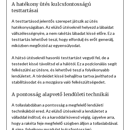
A hatékony ütés kulcsfontosságú
testtartásai
A testtartásod jelentős szerepet játszik az ütés
hatékonyságában. Az elülső ütéseknél helyezd a lábaidat
vállszélességnyire, a nem rakétás lábadat kissé előre. Ez a
testtartás lehetővé teszi, hogy elfordulj és erőt generálj,
miközben megőrzöd az egyensúlyodat.
A hátsó ütéseknél hasonló testtartást vegyél fel, de a
testedet kissé távolítsd el a hálótól. Ez a pozicionálás segít
felkészülni az ütésre, és lehetővé teszi a folyékonyabb
lendületet. A térdeidet kissé behajlítva tartva javíthatod a
stabilitásodat és a mozgásra való felkészültségedet.
A pontosság alapvető lendületi technikái
A tollaslabdában a pontosság a megfelelő lendületi
technikákból ered. Az elülső ütéseknél a lendületet a
válladdal indítsd, és a karoddal kövesd végig, ügyelve arra,
hogy a rakéta feje megfelelő szögben álljon a tollaslabdával.
A sima, folyékony mozdulat kulcsfontosságú.