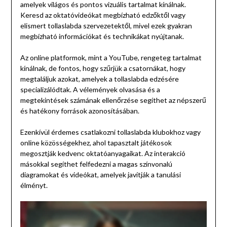
amelyek világos és pontos vizuális tartalmat kínálnak.
Keresd az oktatóvideókat megbízható edzőktől vagy
elismert tollaslabda szervezetektől, mivel ezek gyakran
megbízható információkat és technikákat nyújtanak.
Az online platformok, mint a YouTube, rengeteg tartalmat
kínálnak, de fontos, hogy szűrjük a csatornákat, hogy
megtaláljuk azokat, amelyek a tollaslabda edzésére
specializálódtak. A vélemények olvasása és a
megtekintések számának ellenőrzése segíthet az népszerű
és hatékony források azonosításában.
Ezenkívül érdemes csatlakozni tollaslabda klubokhoz vagy
online közösségekhez, ahol tapasztalt játékosok
megosztják kedvenc oktatóanyagaikat. Az interakció
másokkal segíthet felfedezni a magas színvonalú
diagramokat és videókat, amelyek javítják a tanulási
élményt.