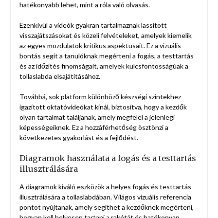
hatékonyabb lehet, mint a róla való olvasás.
Ezenkívül a videók gyakran tartalmaznak lassított
visszajátszásokat és közeli felvételeket, amelyek kiemelik
az egyes mozdulatok kritikus aspektusait. Ez a vizuális
bontás segít a tanulóknak megérteni a fogás, a testtartás
és az időzítés finomságait, amelyek kulcsfontosságúak a
tollaslabda elsajátításához.
Továbbá, sok platform különböző készségi szintekhez
igazított oktatóvideókat kínál, biztosítva, hogy a kezdők
olyan tartalmat találjanak, amely megfelel a jelenlegi
képességeiknek. Ez a hozzáférhetőség ösztönzi a
következetes gyakorlást és a fejlődést.
Diagramok használata a fogás és a testtartás
illusztrálására
A diagramok kiváló eszközök a helyes fogás és testtartás
illusztrálására a tollaslabdában. Világos vizuális referencia
pontot nyújtanak, amely segíthet a kezdőknek megérteni,
hogyan kell helyesen tartani a rakétát és hatékonyan