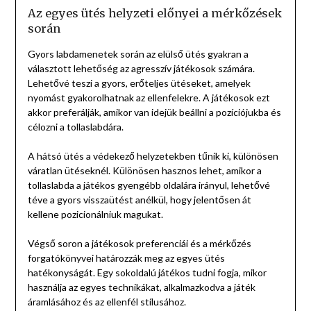
Az egyes ütés helyzeti előnyei a mérkőzések
során
Gyors labdamenetek során az elülső ütés gyakran a
választott lehetőség az agresszív játékosok számára.
Lehetővé teszi a gyors, erőteljes ütéseket, amelyek
nyomást gyakorolhatnak az ellenfelekre. A játékosok ezt
akkor preferálják, amikor van idejük beállni a pozíciójukba és
célozni a tollaslabdára.
A hátsó ütés a védekező helyzetekben tűnik ki, különösen
váratlan ütéseknél. Különösen hasznos lehet, amikor a
tollaslabda a játékos gyengébb oldalára irányul, lehetővé
téve a gyors visszaütést anélkül, hogy jelentősen át
kellene pozicionálniuk magukat.
Végső soron a játékosok preferenciái és a mérkőzés
forgatókönyvei határozzák meg az egyes ütés
hatékonyságát. Egy sokoldalú játékos tudni fogja, mikor
használja az egyes technikákat, alkalmazkodva a játék
áramlásához és az ellenfél stílusához.