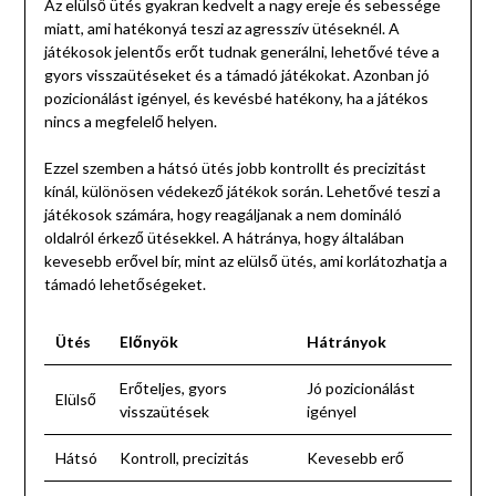
Az elülső ütés gyakran kedvelt a nagy ereje és sebessége
miatt, ami hatékonyá teszi az agresszív ütéseknél. A
játékosok jelentős erőt tudnak generálni, lehetővé téve a
gyors visszaütéseket és a támadó játékokat. Azonban jó
pozicionálást igényel, és kevésbé hatékony, ha a játékos
nincs a megfelelő helyen.
Ezzel szemben a hátsó ütés jobb kontrollt és precizitást
kínál, különösen védekező játékok során. Lehetővé teszi a
játékosok számára, hogy reagáljanak a nem domináló
oldalról érkező ütésekkel. A hátránya, hogy általában
kevesebb erővel bír, mint az elülső ütés, ami korlátozhatja a
támadó lehetőségeket.
Ütés
Előnyök
Hátrányok
Erőteljes, gyors
Jó pozicionálást
Elülső
visszaütések
igényel
Hátsó
Kontroll, precizitás
Kevesebb erő