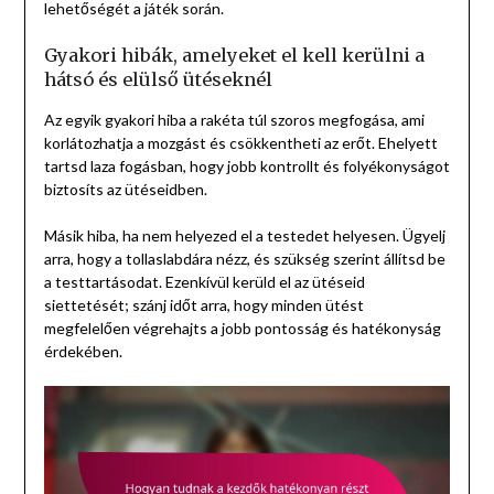
lehetőségét a játék során.
Gyakori hibák, amelyeket el kell kerülni a
hátsó és elülső ütéseknél
Az egyik gyakori hiba a rakéta túl szoros megfogása, ami
korlátozhatja a mozgást és csökkentheti az erőt. Ehelyett
tartsd laza fogásban, hogy jobb kontrollt és folyékonyságot
biztosíts az ütéseidben.
Másik hiba, ha nem helyezed el a testedet helyesen. Ügyelj
arra, hogy a tollaslabdára nézz, és szükség szerint állítsd be
a testtartásodat. Ezenkívül kerüld el az ütéseid
siettetését; szánj időt arra, hogy minden ütést
megfelelően végrehajts a jobb pontosság és hatékonyság
érdekében.