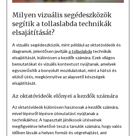
Milyen vizuális segédeszközök
segítik a tollaslabda technikák
elsajátítását?
A vizuális segédeszközök, mint például az oktatóvideók és
diagramok, jelentősen javítják
a tollaslabda
technikák
elsajátítását, különösen a kezdők számára. Ezek világos
bemutatókat és vizuális kontextust nyújtanak, amelyek
egyszerűsítik a bonyolult mozdulatokat, mint a hátsó és
elülső ütés, megkönnyítve az alapvető készségek
elsajátítását.
Az oktatóvideók előnyei a kezdők számára
Az oktatóvideók különösen hasznosak a kezdők számára,
mivel lépésről lépésre útmutatást nyújtanak a
technikákhoz. A tapasztalt játékosok ütéseinek
megfigyelése lehetővé teszi a tanulók számára, hogy valós
időben lássák a helyes formát és végrehajtást, ami