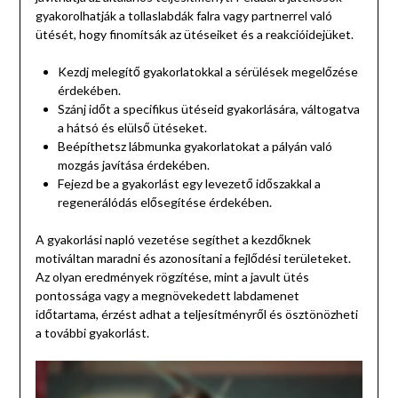
gyakorolhatják a tollaslabdák falra vagy partnerrel való
ütését, hogy finomítsák az ütéseiket és a reakcióidejüket.
Kezdj melegítő gyakorlatokkal a sérülések megelőzése
érdekében.
Szánj időt a specifikus ütéseid gyakorlására, váltogatva
a hátsó és elülső ütéseket.
Beépíthetsz lábmunka gyakorlatokat a pályán való
mozgás javítása érdekében.
Fejezd be a gyakorlást egy levezető időszakkal a
regenerálódás elősegítése érdekében.
A gyakorlási napló vezetése segíthet a kezdőknek
motiváltan maradni és azonosítani a fejlődési területeket.
Az olyan eredmények rögzítése, mint a javult ütés
pontossága vagy a megnövekedett labdamenet
időtartama, érzést adhat a teljesítményről és ösztönözheti
a további gyakorlást.