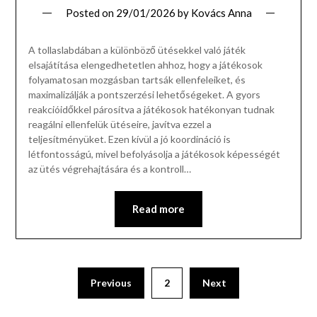
Posted on
29/01/2026
by
Kovács Anna
A tollaslabdában a különböző ütésekkel való játék
elsajátítása elengedhetetlen ahhoz, hogy a játékosok
folyamatosan mozgásban tartsák ellenfeleiket, és
maximalizálják a pontszerzési lehetőségeket. A gyors
reakcióidőkkel párosítva a játékosok hatékonyan tudnak
reagálni ellenfelük ütéseire, javítva ezzel a
teljesítményüket. Ezen kívül a jó koordináció is
létfontosságú, mivel befolyásolja a játékosok képességét
az ütés végrehajtására és a kontroll…
Read more
Posts
Previous
2
Next
pagination