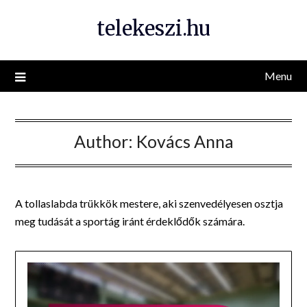
Skip
telekeszi.hu
to
content
Menu
Author:
Kovács Anna
A tollaslabda trükkök mestere, aki szenvedélyesen osztja
meg tudását a sportág iránt érdeklődők számára.