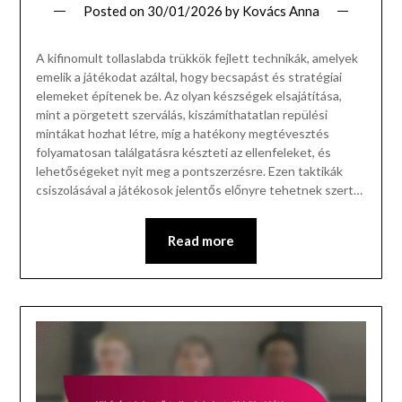
Posted on
30/01/2026
by
Kovács Anna
A kifinomult tollaslabda trükkök fejlett technikák, amelyek
emelik a játékodat azáltal, hogy becsapást és stratégiai
elemeket építenek be. Az olyan készségek elsajátítása,
mint a pörgetett szerválás, kiszámíthatatlan repülési
mintákat hozhat létre, míg a hatékony megtévesztés
folyamatosan találgatásra készteti az ellenfeleket, és
lehetőségeket nyit meg a pontszerzésre. Ezen taktikák
csiszolásával a játékosok jelentős előnyre tehetnek szert…
Read more