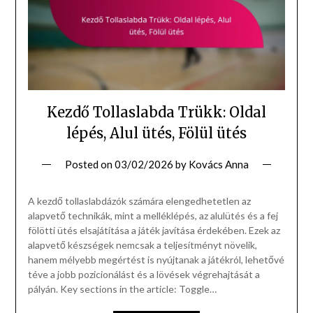
Kezdő Tollaslabda Trükk: Oldal
lépés, Alul ütés, Fölül ütés
Posted on
03/02/2026
by
Kovács Anna
A kezdő tollaslabdázók számára elengedhetetlen az
alapvető technikák, mint a melléklépés, az alulütés és a fej
fölötti ütés elsajátítása a játék javítása érdekében. Ezek az
alapvető készségek nemcsak a teljesítményt növelik,
hanem mélyebb megértést is nyújtanak a játékról, lehetővé
téve a jobb pozicionálást és a lövések végrehajtását a
pályán. Key sections in the article: Toggle…