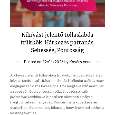
Kihívást jelentő tollaslabda
trükkök: Hátkezes pattanás,
Sebesség, Pontosság
Posted on
29/01/2026
by
Kovács Anna
A kihívást jelentő tollaslabda trükkök, mint például a hátsó
kéz pattanás elsajátítása emelheti a játékodat azáltal, hogy
meglepetést visz a lövéseidbe. Ez a megtévesztő mozdulat,
a sebesség és a pontosság célzott edzéssel való
javításával kombinálva jelentősen növelheti a pályán
nyújtott teljesítményedet. Koncentrálj a következetes
gyakorlásra és a mentális fókuszra, hogy finomítsd ezeket a
készségeket, és…