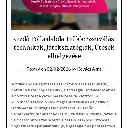
Kezdő Tollaslabda Trükk: Szerválási
technikák, Játékstratégiák, Ütések
elhelyezése
Posted on
02/02/2026
by
Kovács Anna
A tollaslabda elsajátítása a kulcsfontosságú technikák,
például a hatékony szerválás, a stratégiai labdamenetek és
a pontos ütéshelyezés megértésével kezdődik. A
különböző szervatípusok megtanulásával és egy szilárd
labdamenet-stratégia kidolgozásával a kezdők
versenyelőnyre tehetnek szert. Ezenkívül a ütéshelyezésre
való összpontosítás lehetővé teszi a játékosok számára,
hogy kihasználják ellenfelük gyengeségeit és pontszerzési