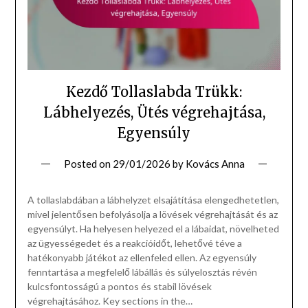
Kezdő Tollaslabda Trükk:
Lábhelyezés, Ütés végrehajtása,
Egyensúly
Posted on
29/01/2026
by
Kovács Anna
A tollaslabdában a lábhelyzet elsajátítása elengedhetetlen,
mivel jelentősen befolyásolja a lövések végrehajtását és az
egyensúlyt. Ha helyesen helyezed el a lábaidat, növelheted
az ügyességedet és a reakcióidőt, lehetővé téve a
hatékonyabb játékot az ellenfeled ellen. Az egyensúly
fenntartása a megfelelő lábállás és súlyelosztás révén
kulcsfontosságú a pontos és stabil lövések
végrehajtásához. Key sections in the…