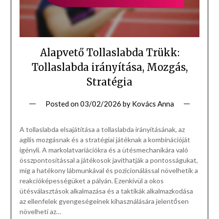
Alapvető Tollaslabda Trükk:
Tollaslabda irányítása, Mozgás,
Stratégia
Posted on
03/02/2026
by
Kovács Anna
A tollaslabda elsajátítása a tollaslabda irányításának, az
agilis mozgásnak és a stratégiai játéknak a kombinációját
igényli. A markolatvariációkra és a ütésmechanikára való
összpontosítással a játékosok javíthatják a pontosságukat,
míg a hatékony lábmunkával és pozicionálással növelhetik a
reakcióképességüket a pályán. Ezenkívül a okos
ütésválasztások alkalmazása és a taktikák alkalmazkodása
az ellenfelek gyengeségeinek kihasználására jelentősen
növelheti az…