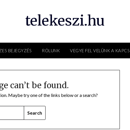
telekeszi.hu
ZES BEJEGYZÉS
RÓLUNK
VEGYE FEL VELÜNK A KAPC
ge can’t be found.
ation. Maybe try one of the links below or a search?