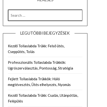
SEARCH
FOR:
LEGUTÓBBI BEJEGYZÉSEK
Kezdő Tollaslabda Trükk: Felső ütés,
Cseppütés, Tolás
Professzionális Tollaslabda Trükkök:
Ugrószerválasztás, Pontosság, Stratégia
Fejlett Tollaslabda Trükkök: Háló
megtévesztés, Ütés elhelyezés, Nyomás
Kezdő Tollaslabda Trükk: Csalás, Utánpótlás,
Felépülés