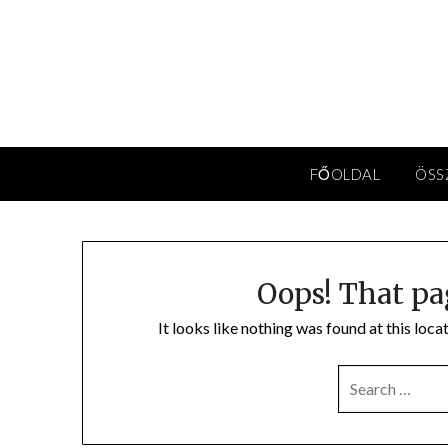
Skip
to
content
FŐOLDAL
ÖSS
Oops! That pa
It looks like nothing was found at this loc
SEARCH
FOR: